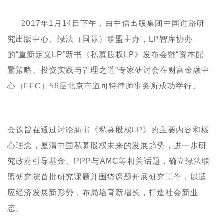
2017
年
1
月
14
日下午，由中信出版集团中国道路研
究出版中心、绿法（国际）联盟主办，
LP
智库协办
的“重新定义
LP
”新书《
私募股权
LP
》发布会暨“资本配
置策略、投资实践与管理之道”专家研讨会在财富金融中
心（
FFC
）
56
层北京市道可特律师事务所成功举行。
会议旨在通过讨论新书《
私募股权
LP
》的主要内容和核
心理念，厘清中国
私募股权未来的发展趋势
，进一步
研
究政府
引导基金、
PPP
与
AMC
等相关话题，确立绿法联
盟研究院首批研究课题并围绕课题开展研究工作，以适
应经济发展新形势，布局培育新增长，打造社会新业
态。