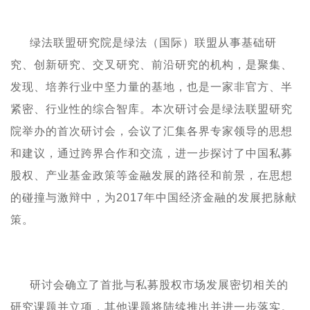
绿法联盟研究院是
绿法
（
国际
）
联盟从事基础研
究、
创新
研究
、交叉研究、前沿研究的机构，是聚集、
发现、
培养行业中坚力量的基地
，也
是一家
非官方
、半
紧密
、行业性的综合
智库。
本次研讨会是绿法联盟研究
院举办的首次研讨会，会议了汇集各界专家领导的思想
和建议，通过跨界合作和交流，进一步探讨了中国私募
股权、产业基金政策等金融发展的路径和前景，在思想
的碰撞与激辩中，为
2017
年中国经济金融的发展把脉献
策
。
研讨会确立了
首批与私募股权市场发展密切相关的
研究课题并立项，其他课题将陆续推出并进一步落实。