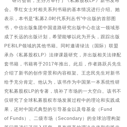
研讨会前，主办方举行了《
私募股权
LP
》新书发布
会。季红女士对相关系列书籍的基本情况进行介绍。她
表示，本书是“私募
2.0
时代系列丛书”中出版的首部图
书，中信出版集团中国道路研究出版中心在这一领域形
成了长远的出版计划，希望能够以此为开头，跟踪出版
PE
和
LP
领域的其他书籍。同时邀请绿法（国际）联盟
承办《私募股权
LP
》法律课题研究，并出版相关法律配
套书籍，书籍将于
2017
年推出。此后，作者路跃兵先生
介绍了新书的创作背景和内容框架。王忠民先生对新书
给予充分肯定。他认为，该书作为中国第一本系统性研
究私募股权
LP
的专著，填补了市场的一大空白。该书不
仅研究了全球私募股权市场发展过程中的理论和实践成
果，还对中国式典型的引导基金以及母基金（
Fund
of
Funds
）、二级市场（
Secondary
）的全球治理构架