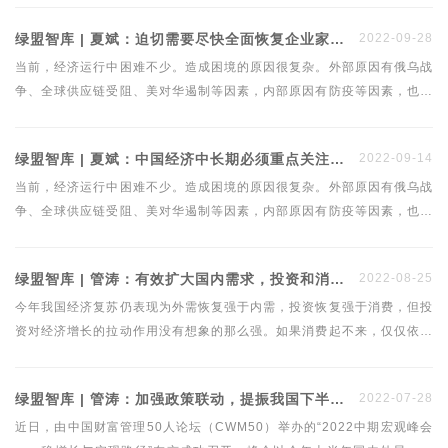
场”。两者相关，但又有所不同。两者是一脉相承的关系，后者是前者的
绿盟智库 | 夏斌：迫切需要尽快全面恢复企业家的信心
2022-09-28
关键部件——市场流通机制的加速优化。
当前，经济运行中困难不少。造成困境的原因很复杂。外部原因有俄乌战
争、全球供应链受阻、美对华遏制等因素，内部原因有防疫等因素，也有
长期以来“三期叠加”下经济调整不彻底、不到位的因素，房市、地方财政
债务风险问题严重，市场秩序扭曲。进一步概括分析，有诸多改革不到位
绿盟智库 | 夏斌：中国经济中长期必须重点关注三大问题
2022-09-14
的因素。
当前，经济运行中困难不少。造成困境的原因很复杂。外部原因有俄乌战
争、全球供应链受阻、美对华遏制等因素，内部原因有防疫等因素，也有
长期以来“三期叠加”下经济调整不彻底、不到位的因素，房市、地方财政
债务风险问题严重，市场秩序扭曲。进一步概括分析，有诸多改革不到位
绿盟智库 | 管涛：有效扩大国内需求，投资和消费一个都不能少
2022-08-25
的因素。
今年我国经济复苏仍表现为外需恢复强于内需，投资恢复强于消费，但投
资对经济增长的拉动作用没有想象的那么强。如果消费起不来，仅仅依靠
扩大投资，恐短期效果有限，长期还可能形成新的产能过剩。
绿盟智库 | 管涛：加强政策联动，提振我国下半年经济复苏
2022-07-28
近日，由中国财富管理50人论坛（CWM50）举办的“2022中期宏观峰会