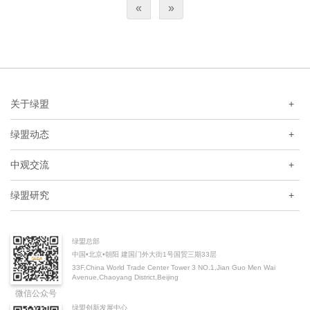
«
»
与挑战，并就完善金融数据治理体系提出政策建议。
关于绿盟
+
绿盟动态
+
中观交流
+
绿盟研究
+
绿盟总部
中国•北京•朝阳 建国门外大街1号国贸三期33层
33F,China World Trade Center Tower 3 NO.1,Jian Guo Men Wai
Avenue,Chaoyang District,Beijing
微信公众号
绿盟创新发展中心