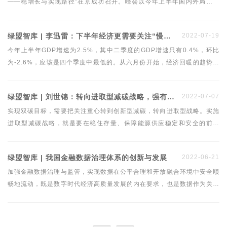
——稳增长与实现路径”在京成功召开。峰会以今年上半年国内外局势变
化为背景，就下半年经济形势展望、宏观政策调整优化、助力我国经济稳
增长等问题进行深入探讨，从而为我国下半年宏观经济形势研判与政策制
绿盟智库 | 李迅雷：下半年经济更需要关注“慢变量”及分化现象
2022-07-19
定提供决策参考。中银证券全球首席经济学家管涛出席峰会并在“财政货
币政策如何助力稳增长”高峰论坛上发言。
今年上半年GDP增速为2.5%，其中二季度的GDP增速只有0.4%，环比
为-2.6%，应该是四个季度中最低的。从六月份开始，经济回暖的趋势已
经形成，下半年的经济增速将显著回升。但我们仍需关注经济增长中的结
构性问题，对于就业、消费和房地产风险等给予更多关注。
绿盟智库 | 刘世锦：转向进取型减碳战略，强有力激励创新型减碳
2022-07-07
实现双碳目标，需要把关注重心转到创新型减碳，转向进取型战略。实施
进取型减碳战略，就是要在稳住存量、保障能源供应稳定和安全的前提
下，把重心转向更快地扩大增量，对能够增加产出、促进增长的低碳、零
碳和负碳技术产品提供强有力的激励。这种激励并不限于少数措施，而应
绿盟智库 | 我国金融数据治理体系的创新与发展
2022-06-21
是相互依存的三支柱体系。
加强金融数据治理与监管，实现数据在公平合理和开放融合环境中安全顺
畅地流动，既是数字时代经济高质量发展的内在要求，也是数据作为关键
及核心要素价值实现和公平配置的基础前提。本文指出，完整全面的金融
数据治理与监管协调体系包括企业数据治理、行业数据共治、政府（公
共）层面上的数据监管与协调，作者深入分析了上述三个层面存在的问题