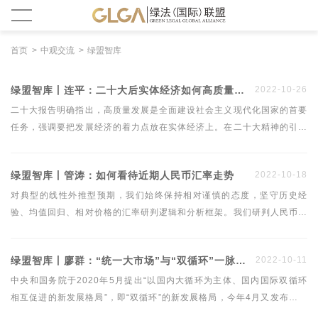
首页
中观交流
绿盟智库
绿盟智库丨连平：二十大后实体经济如何高质量发展？
2022-10-26
二十大报告明确指出，高质量发展是全面建设社会主义现代化国家的首要
任务，强调要把发展经济的着力点放在实体经济上。在二十大精神的引领
下，未来我国将加快建设现代化产业体系，全面推进乡村振兴，促进区域
协调发展，调整优化产业结构、能源结构，促进经济绿色发展。高质量发
绿盟智库丨管涛：如何看待近期人民币汇率走势
2022-10-18
展战略任务加快推进，势必会对实体经济相关产业产生重大而深远的影
响，拓展中长期产业投资机遇。
对典型的线性外推型预期，我们始终保持相对谨慎的态度，坚守历史经
验、均值回归、相对价格的汇率研判逻辑和分析框架。我们研判人民币汇
率走势还有一个重要逻辑——政策理性的逻辑，即政策的逻辑与市场的逻
辑相一致，才能事半功倍。2022年3月以来的人民币汇率快速调整是国内
绿盟智库丨廖群：“统一大市场”与“双循环”一脉相承
2022-10-11
外因素共同作用的结果。迄今为止，外汇市场经受住了人民币汇率宽幅震
荡的考验。
中央和国务院于2020年5月提出“以国内大循环为主体、国内国际双循环
相互促进的新发展格局”，即“双循环”的新发展格局，今年4月又发布《关
于加快建设全国统一大市场的意见》文件，提出加快建设“全国统一大市