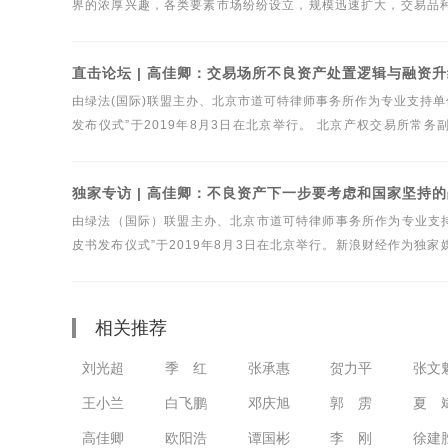
界的浓厚兴趣，各类要素市场纷纷设立，规模迅速扩大，交易品
的要素市场发表了独家看法，并作《要素市场未来发展趋势与监
国金融使命》第五部分“金融创新驱动力：市场发展与技术革命”
直击论坛 | 高佳卿：交易场所不良资产处置逻辑与融资
由绿法(国际)联盟主办、北京市道可特律师事务所作为专业支持单
发布仪式”于2019年8月3日在北京举行。 北京产权交易所常
言。
独家专访 | 高佳卿：不良资产下一步要考虑和国家坚持
由绿法（国际）联盟主办、北京市道可特律师事务所作为专业支持
皮书发布仪式”于2019年8月3日在北京举行。新浪财经作为
裁高佳卿接受了采访。
相关推荐
刘光超
季 红
张承惠
贺力平
张文
王小兰
白飞鹏
邓庆旭
郭 雳
夏 
高佳卿
欧阳浩
谭国彬
李 刚
徐建