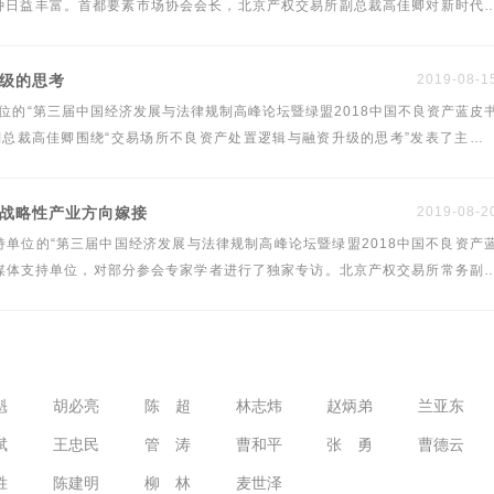
种日益丰富。首都要素市场协会会长，北京产权交易所副总裁高佳卿对新时代
管方向研究》一文，该文作为绿法（国际）联盟研究院首部专著《新时代下的
重要成果正式发表。
升级的思考
2019-08-1
位的“第三届中国经济发展与法律规制高峰论坛暨绿盟2018中国不良资产蓝皮
务副总裁高佳卿围绕“交易场所不良资产处置逻辑与融资升级的思考”发表了主题
的战略性产业方向嫁接
2019-08-2
单位的“第三届中国经济发展与法律规制高峰论坛暨绿盟2018中国不良资产
独家媒体支持单位，对部分参会专家学者进行了独家专访。北京产权交易所常务副
魁
胡必亮
陈 超
林志炜
赵炳弟
兰亚东
斌
王忠民
管 涛
曹和平
张 勇
曹德云
胜
陈建明
柳 林
麦世泽