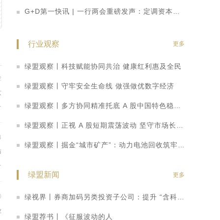
G+D第一快讯 | 一行两会重磅发声：定调资本市场改革思路 科创板迎多重利好
行业观察
更多
绿盟观察丨科技赋能协同共治 健康红利惠及全民
2
绿盟观察丨守牢安全生命线 做强做优数字经济
京
济
绿盟观察丨多方协同精准托底 A 股中国特色稳市机制持续显效
会
绿盟观察丨正视 A 股短期震荡波动 坚守市场长期向好基本面
4
绿盟观察丨掘金“城市矿产”：动力电池回收筑牢新能源绿色闭环
布
推
绿盟新闻
更多
资
绿视界丨券商加码另类投资子公司：提升 “含科量” 打造科创金融转型新路径
0
业
绿盟荐书丨《征服波动的人