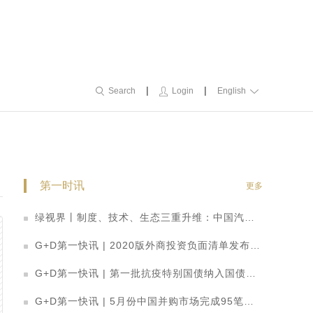
|
|
Search
Login
English
第一时讯
更多
绿视界丨制度、技术、生态三重升维：中国汽车产业开启智能网联高质量发展新阶段
G+D第一快讯 | 2020版外商投资负面清单发布：取消券商、基金外资股比限制，放宽制造业、农业准入
G+D第一快讯 | 第一批抗疫特别国债纳入国债期货可交割券范围
G+D第一快讯 | 5月份中国并购市场完成95笔并购交易 数量整体回落