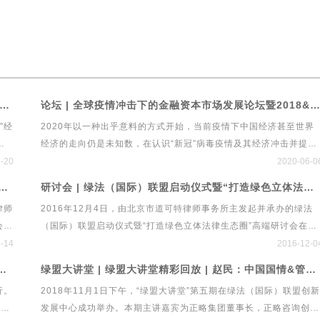
 前瞻引领共创！第六届中国经济发展与法律规制高峰论坛暨首个绿色立体法律生态平台“绿法ECO”&建设工程行业法律健康指数发布会
论坛 | 全球疫情冲击下的金融资本市场发展论坛暨2018&2019中国私募基金行业法律健康蓝皮书线上发布会
”经
2020年以一种出乎意料的方式开始，当前疫情下中国经济甚至世界
来
经济的走向仍是未知数，在认识“新冠”病毒疫情及其经济冲击并提出
战略
政策建议方面，经济学家的观点仍然存在着较大的分歧。政策先行，
1-20
2020-06-0
发展
法律跟进，中国经济发展会走向何方？以私募、保险、银行、信托等
法联盟研究院首次研讨会 “资本配置策略、投资实践与管理之道”
研讨会 | 绿法（国际）联盟启动仪式暨“打造绿色立体法律生态圈”高端研讨会
律师
为代表的资产管理行业传达了怎样的政策导向？法律在本次经济危机
律师
2016年12月4日，由北京市道可特律师事务所主发起并承办的绿法
律规
中应发挥什么作用？全球疫情冲击下的金融资本市场发展论坛将围绕
会确
（国际）联盟启动仪式暨“打造绿色立体法律生态圈”高端研讨会在北
p;
后疫情时代金融资本市场发展与法律规制展开深入探讨。
业基
京隆重举行。来自经济、金融、法律、文化等领域的专家学者、行业
-14
2016-12-0
格
精英百余人应邀出席启动仪式。新华网、新浪财经、21世纪经济报
大讲堂第六期 ·管涛先生独家解读贸易摩擦、经济形势与人民币汇率
绿盟大讲堂 | 绿盟大讲堂精彩回放 | 赵民：中国国情&管理规律——两大维度告诉你如何在中国做管理
，本
道、中国经济导报、法制网、民主与法制、人民法治网、法制日报、
行。
2018年11月1日下午，“绿盟大讲堂”第五期在绿法（国际）联盟创新
检察日报、央广传媒、今日说法、中国律师网、《投资圈》杂志、
涛先
发展中心成功举办。本期主讲嘉宾为正略集团董事长，正略咨询创始
《首席财务官》杂志等二十余家媒体进行现场报道。