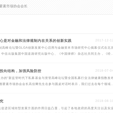
要素市场协会会长
中心是对金融和法律规制内在关系的创新实践
2017-12-1
规制高峰论坛暨GLGA创新发展中心启用与金融资本市场研究中心揭幕仪式在北
、中信出版集团中国道路研究出版中心、《中国律师》杂志社共同主办，《经
、夏唐博雅联会鼎力支持。新浪财经进行现场全程报道。首都要素市场协会
与投向结构，加强风险防控
2018-07-0
办的“新监管时代下私募基金与资管高峰论坛暨全国私募行业法律健康指数发
、首都要素市场协会会长高佳卿先生在参与圆桌对话时表示，我们过去在每个领域
到交易场所的交易来。绿法（国际）联盟秘书处对其发言进行整理，共同关注
研究
2018-08-1
及促进区域转型发展方面的作用日益凸显，引起了各地政府的高度关注以及实