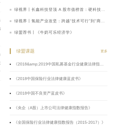
下
中
绿视界丨长鑫科技登顶 A 股市值榜首：硬科技崛起重塑 A 股价值投资逻辑
绿视界丨氢能产业攻坚：跨越“技术可行”到“商业可行”的成本关
5
书
绿盟荐书丨《牛奶可乐经济学》
发
绿盟课题
更多
0
蓝
《2018&amp;2019中国私募基金行业健康法律指数蓝皮书》
总
《2018中国保险行业法律健康蓝皮书》
《2018中国不良资产蓝皮书》
《央企（A股）上市公司法律健康指数报告》
《全国保险行业法律健康指数报告（2015-2017）》