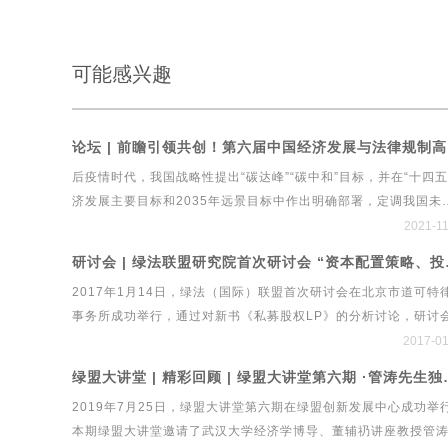
可能感兴趣
论坛 |
后疫情时代，我国战略性提出“碳达峰”“碳中和”目标，并在“十四五
济发展主要目标和2035年远景目标中作出明确部署，定调我国未
绿色发展战略建设工程行业实现绿色发展，既需要有顶层设计和
2021-1
引领，更需要良性的治理体系和系统工具，这也成为中国经济新
研讨会 | 绿
中的重要命题。在此背景下，绿法（国际）联盟、北京市道可特
2017年1月14日，绿法（国际）联盟首次研讨会在北京市道可特
事务所、新浪财经再度携手，共同举办第六届中国经济发展与法
事务所成功举行，通过对新书《私募股权LP》的分析讨论，研讨
制高峰论坛暨国内首个绿色立体法律生态平台系统“绿法ECO”&am
立了私募股权LP的最新发展特点和趋势、中国政府引导基金和产
2017-01
建设工程行业法律健康指数发布会。
金的政策与市场展望、PPP与AMC等金融发展对私募股权基金LP
绿盟大讲堂 | 精彩回顾 | 绿盟
局的影响、私募股权与跨境并购等研究方向，经过多方探讨研究
2019年7月25日，绿盟大讲堂第六期在绿盟创新发展中心成功举
次会议取得了丰硕成果。
本期绿盟大讲堂邀请了武汉大学经济学博导、董辅礽讲座教授管