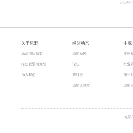
生，他长期从事货币可兑换、国际收支、汇率政策、国际资本流
2019-07
问题的研究，撰写了大量工作报告和学术论文，参加了1994年至
2014年间一系列重大外汇管理体制改革方案的设计。本期大讲堂
中，管涛先生围绕当前贸易摩擦、经济形势与人民币汇率进行了
解读。
关于绿盟
绿盟动态
中观
绿法国际联盟
绿盟新闻
专家
绿法联盟研究院
论坛
行业
加入我们
研讨会
第一
绿盟大讲堂
绿盟
电话/T