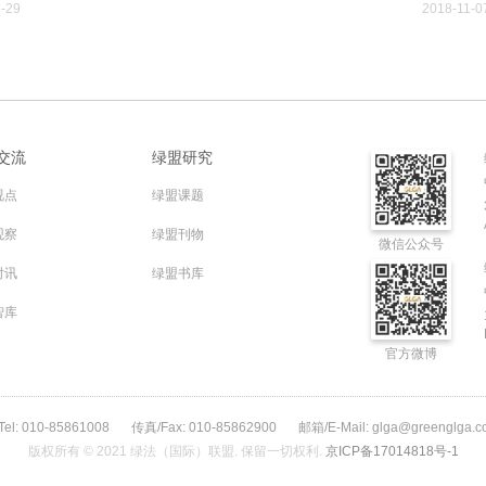
动等
人赵民先生。赵民先生从中国国情和管理规律两大维度出发，对“企
-29
2018-11-0
管理的中国实践”进行独家解读。绿法（国际）联盟秘书处对赵民先
的核心观点进行整理，换个视角看如何在中国做管理。
独家
交流
绿盟研究
视点
绿盟课题
观察
绿盟刊物
微信公众号
时讯
绿盟书库
智库
官方微博
el: 010-85861008
传真/Fax: 010-85862900
邮箱/E-Mail: glga@greenglga.c
版权所有 © 2021 绿法（国际）联盟. 保留一切权利.
京ICP备17014818号-1