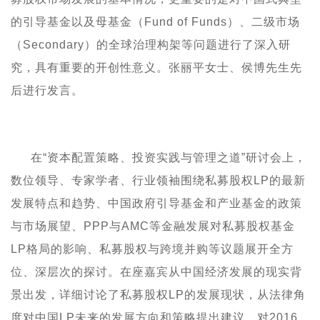
的引导基金以及母基金（
Fund of
Funds
）、二级市场
（
Secondary
）的全球治理构架等问题进行了深入研
究，具有重要的开创性意义。张丽平女士、侯博先生先
后进行发言。
在
“资本配置策略、投资实践与管理之道”研讨会上，
数位领导、专家学者、行业领袖围绕私募股权
LP
的最新
发展特点和趋势、中国政府引导基金和产业基金的政策
与市场展望、
PPP
与
AMC
等金融发展对私募股权基金
LP
格局的影响、
私募股权与跨境并购
等议题展开全方
位、深层次的探讨。在座嘉宾从中国经济发展的现实背
景出发，详细讨论了私募股权
LP
的发展现状，从法律角
度对中国
LP
未来的发展方向和策略提出建议，对
2016