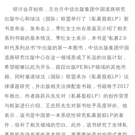
研讨会开始前，主办方中信出版集团中国道路研究
出版中心和绿法（国际）联盟举行了《
私募股权
LP
》新
书发布会。发布会上，季红女士向在座嘉宾介绍了相关
系列书籍的基本情况。季红女士表示，本书是“私募
2.0
时代系列丛书”中出版的第一本图书，中信出版集团中国
道路研究出版中心在这一领域形成了长远的出版计划，
希望能够以此为开头，跟踪出版
PE
和
LP
领域的其他书
籍。同时邀请绿法（国际）联盟承办《私募股权
LP
》法
律课题研究，并出版相关法律配套书籍，书籍将于
2017
年推出。作者路跃兵先生对《私募股权
LP
》的创作背景
与框架进行介绍。王忠民先生对新书给予高度评价。他
表示，该书是中国第一本系统性研究私募股权
LP
的著
作，弥补了相关领域的空白。此外，该书研究了全球私
募股权市场发展的基本情况，更重要的是对中国式典型