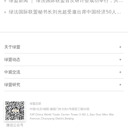
绿盟新闻 ｜ 绿法国际联盟首次研讨会成功举行，共议资本配置策略、投资实践与管理之道
绿法国际联盟秘书长刘光超受邀出席中国经济50人论坛2017年年会
关于绿盟
+
绿盟动态
+
中观交流
+
绿盟研究
+
绿盟总部
中国•北京•朝阳 建国门外大街1号国贸三期33层
33F,China World Trade Center Tower 3 NO.1,Jian Guo Men Wai
Avenue,Chaoyang District,Beijing
微信公众号