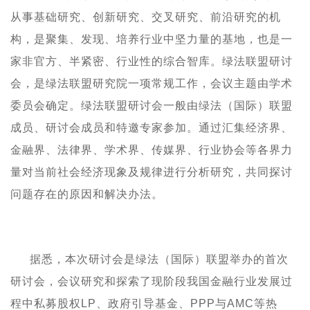
从事基础研究、
创新
研究
、交叉研究、前沿研究的机
构，是聚集、发现、
培养行业中坚力量的基地
，也
是一
家
非官方
、半紧密
、行业性的综合
智库。
绿法联盟研讨
会，是绿法联盟研究院一项常规工作，会议主题由学术
委员会确定。绿法联盟研讨会一般由绿法（国际）联盟
成员、研讨会成员和特邀专家参加。通过汇集经济界、
金融界、法律界、学术界、传媒界、行业协会等各界力
量对当前社会经济现象及规律进行分析研究，共同探讨
问题存在的原因和解决办法。
据悉，本次研讨会是绿法（国际）联盟举办的首次
研讨会，会议
研究和探索了现阶段我国
金融行业发展过
程中私募股权
LP
、政府引导基金、
PPP
与
AMC
等热