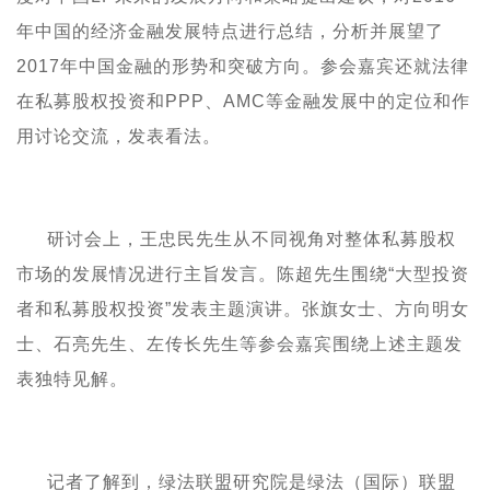
年
中国的经济金融发展特点进行总结
，分析并展望了
2017
年中国金融的形势和突破方向。参会嘉宾还就法律
在私募股权投资和
PPP
、
AMC
等金融发展中的定位和作
用讨论交流，发表看法。
研讨会上，
王忠民先生从不同视角对整体私募股权
市场的发展情况进行主旨发言。陈超先生围绕
“大型投资
者和私募股权投资”发表主题演讲。张旗女士、方向明女
士、石亮先生、左传长先生等参会嘉宾围绕上述主题发
表独特见解。
记者了解到，绿法联盟研究院是
绿法
（
国际
）
联盟