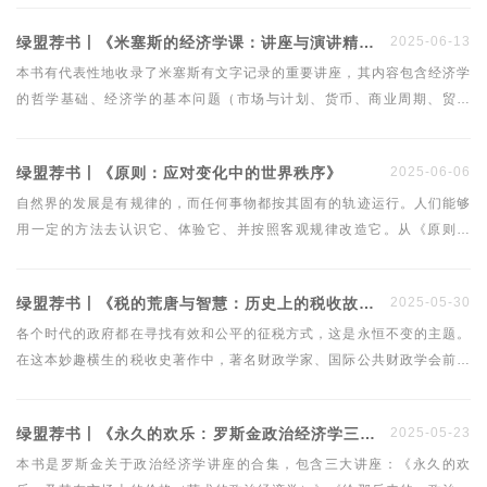
商品经济发轫的欧洲入手，展现了消费社会两百年的演进与变革，以及消
绿盟荐书丨《米塞斯的经济学课：讲座与演讲精选集》
2025-06-13
费主义从诞生到发展，再到占领世界每一寸角落的历程。
本书有代表性地收录了米塞斯有文字记录的重要讲座，其内容包含经济学
的哲学基础、经济学的基本问题（市场与计划、货币、商业周期、贸易
等）、经济学政策（通货膨胀、福利政策）、经济学的历史与展望等几大
方面。
绿盟荐书丨《原则：应对变化中的世界秩序》
2025-06-06
自然界的发展是有规律的，而任何事物都按其固有的轨迹运行。人们能够
用一定的方法去认识它、体验它、并按照客观规律改造它。从《原则》
《债务危机》到本书，桥水投资公司创始人瑞·达利欧的研究角度涉及个
体、组织、社会和世界。他想揭示的是个体的生活和工作原则、组织机构
绿盟荐书丨《税的荒唐与智慧：历史上的税收故事》
2025-05-30
的运转原则、国家和社会的兴衰原则、世界秩序的变化原则。
各个时代的政府都在寻找有效和公平的征税方式，这是永恒不变的主题。
在这本妙趣横生的税收史著作中，著名财政学家、国际公共财政学会前主
席迈克尔·基恩和乔尔·斯莱姆罗德基于多年的研究，梳理了从中世纪以来
历史上出现过的五花八门的税收政策和征税方式。
绿盟荐书丨《永久的欢乐 : 罗斯金政治经济学三论》
2025-05-23
本书是罗斯金关于政治经济学讲座的合集，包含三大讲座：《永久的欢