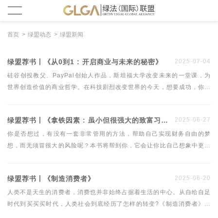
首页
绿盟动态
绿盟新闻
绿盟荐书丨《从0到1 : 开启商业与未来的秘密》
2025-07-04
硅谷创投教父、PayPal创始人作品，斯坦福大学改变未来的一堂课，为
世界创造价值的商业哲学。在科技剧烈改变世界的今天，想要成功，你必
须在一切发生之前研究结局。你必须找到创新的独特方式，让未来不仅仅
与众不同，而且更加美好。从0到1，为自己创造无限的机会与价值！
绿盟荐书丨《拿铁因素 : 虽小但很强大的致富习惯》
2025-06-27
你是否想过，有没有一套非常管用的方法，帮助自己实现财务自由的梦
想，而无须冒很大的风险呢？本书将帮到你，它会让你比自己想象中更富
有。
绿盟荐书丨《制造消费者》
2025-06-20
人类不是天生的消费者，消费也并非始终占据着生活的中心。从自给自足
时代到买买买时代，人类社会到底经历了怎样的转变?《制造消费者》是
一部消费社会学入门读物，也是一部消费主义简史。本书从18、19世纪