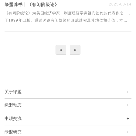
绿盟荐书丨《有闲阶级论》
2025-03-14
《有闲阶级论》为美国经济学家、制度经济学鼻祖凡勃伦的代表作之一，
于1899年出版。通过讨论有闲阶级的形成过程及其地位和价值，本书将
社会学关注的焦点转移到“消费”之上，完成了里程碑式的研究，也奠定了
凡勃伦主要著作的理论基础。《有闲阶级论》对社会的辛辣批评在当时激
起了轩然大波。一百多年后的今天，它对我们理解时下的社会仍不失为绝
«
»
佳参考。
关于绿盟
+
绿盟动态
+
中观交流
+
绿盟研究
+