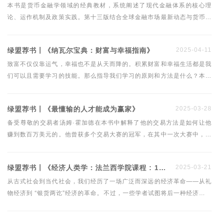
本书是货币金融学领域的经典教材，系统阐述了现代金融体系的核心理
论、运作机制及政策实践。第十三版结合全球金融市场最新动态与货币政
策变革，为读者提供全面、前沿的知识框架。
绿盟荐书丨《纳瓦尔宝典：财富与幸福指南》
2025-04-11
致富不仅仅靠运气，幸福也不是从天而降的。积累财富和幸福生活都是我
们可以且需要学习的技能。那么指导我们学习的原则和方法是什么？本书
提供了原则和方法。这本书收集整理了硅谷知名天使投资人纳瓦尔的智慧
箴言录，尤其是关于财富积累和幸福人生的原则与方法。
绿盟荐书丨《最懂输的人才能成为赢家》
2025-03-28
备受尊敬的交易者汤姆·霍加德在本书中解释了他的交易方法是如何让他
赚到数百万美元的。他曾获多个交易大赛的冠军，在其中一次大赛中，他
在一年内将3万美元的起始资金变成130多万美元。普通交易者交易1个点
的风险是10美元，而他交易1个点的风险常常是3500美元。这样的风险
绿盟荐书丨《经济人类学：法兰西学院课程 : 1992—1993》
2025-03-21
敞口需要不同寻常的思维。
从古式社会到当代社会，我们经历了一场广泛而深远的经济革命——从礼
物经济到 “银货两讫”经济的革命。不过，一些学者试图将后一种经济模式
应用于我们的整个生活世界。经济人类学便是对此提出挑战的一门学科、
一种知识。