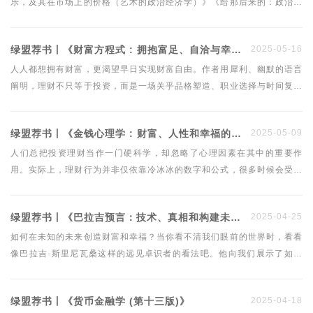
乐，及其在市场上的价格（艺术的政治经济学）》《给那后来的：政治经
济学要义》《微尘的赠礼：政治经济学原理六篇》，内容涉及艺术、商
业、政治、伦理等方面，作者基于国民福利与劳动者尊严的立场，全面重
绿盟荐书丨《财富方程式 : 拥抱富足、自洽与幸福的人生》
2025-05-16
释了政治经济学的根基与原则问题。其中《给那后来的》对圣雄甘地产生
了极大影响，促使他在南非和印度开办乌托邦性质的田园劳作场所。
人人都想拥有财富，更渴望早日实现财富自由。作者用犀利、幽默的语言
阐明，理财不只等于投资，而是一场关乎品格塑造、职业选择与时间复利
的全面修行。他在书中给出了一条简单直观的财富方程式：财富= 专注 +
(自律 x 时间 x 分散投资)。大到人生规划、资产配置、家庭关系，小到习
绿盟荐书丨《金钱心理学 : 财富、人性和幸福的永恒真相》
2025-05-09
惯培养、天赋发掘、人际交友、花钱储蓄等，书中的100多条建议不仅能
让读者稳步积累财富，更能助其做出明智的人生决策。
人们总把投资理财当作一门硬科学，却忽略了心理因素在其中的重要作
用。实际上，理财行为并非仅依靠冷冰冰的数字和公式，很多时候会受到
你的情绪、喜好、立场和很多意料外的因素影响。因此，致富和守富的关
键并不在于懂得多少知识，总结了多少规律，而常常在于如何克服人性的
绿盟荐书丨《巴拉吉预言：技术、真相和构建未来的指南》
2025-04-25
弱点，认清事物运作的本质。
如何在未知的未来创造财富和幸福？当你看不清我们眼前的世界时，看看
像巴拉吉·斯里尼瓦桑这样的远见卓识者的看法吧。他向我们展示了如何
构建一个更健康、更光明、技术更先进的人类世界。
绿盟荐书丨《货币金融学 (第十三版)》
2025-04-18