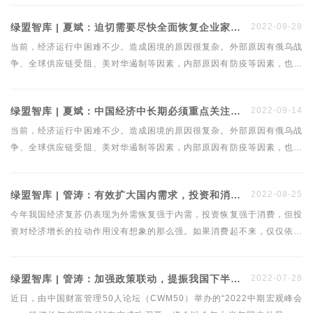
场”。两者相关，但又有所不同。两者是一脉相承的关系，后者是前者的
绿盟智库 | 夏斌：迫切需要尽快全面恢复企业家的信心
2022-09-28
关键部件——市场流通机制的加速优化。
当前，经济运行中困难不少。造成困境的原因很复杂。外部原因有俄乌战
争、全球供应链受阻、美对华遏制等因素，内部原因有防疫等因素，也有
长期以来“三期叠加”下经济调整不彻底、不到位的因素，房市、地方财政
债务风险问题严重，市场秩序扭曲。进一步概括分析，有诸多改革不到位
绿盟智库 | 夏斌：中国经济中长期必须重点关注三大问题
2022-09-14
的因素。
当前，经济运行中困难不少。造成困境的原因很复杂。外部原因有俄乌战
争、全球供应链受阻、美对华遏制等因素，内部原因有防疫等因素，也有
长期以来“三期叠加”下经济调整不彻底、不到位的因素，房市、地方财政
债务风险问题严重，市场秩序扭曲。进一步概括分析，有诸多改革不到位
绿盟智库 | 管涛：有效扩大国内需求，投资和消费一个都不能少
2022-08-25
的因素。
今年我国经济复苏仍表现为外需恢复强于内需，投资恢复强于消费，但投
资对经济增长的拉动作用没有想象的那么强。如果消费起不来，仅仅依靠
扩大投资，恐短期效果有限，长期还可能形成新的产能过剩。
绿盟智库 | 管涛：加强政策联动，提振我国下半年经济复苏
2022-07-28
近日，由中国财富管理50人论坛（CWM50）举办的“2022中期宏观峰会