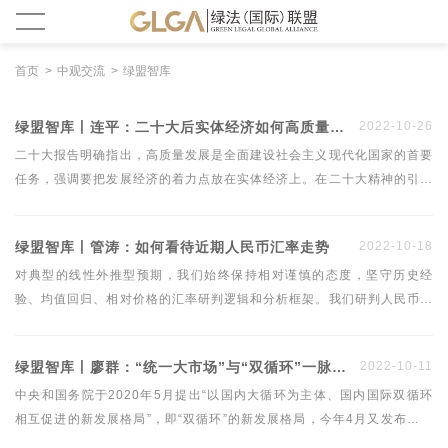
首页
中观交流
绿盟智库
绿盟智库丨连平：二十大后实体经济如何高质量发展？
2022-10-26
二十大报告明确指出，高质量发展是全面建设社会主义现代化国家的首要
任务，强调要把发展经济的着力点放在实体经济上。在二十大精神的引领
下，未来我国将加快建设现代化产业体系，全面推进乡村振兴，促进区域
协调发展，调整优化产业结构、能源结构，促进经济绿色发展。高质量发
绿盟智库丨管涛：如何看待近期人民币汇率走势
2022-10-18
展战略任务加快推进，势必会对实体经济相关产业产生重大而深远的影
响，拓展中长期产业投资机遇。
对典型的线性外推型预期，我们始终保持相对谨慎的态度，坚守历史经
验、均值回归、相对价格的汇率研判逻辑和分析框架。我们研判人民币汇
率走势还有一个重要逻辑——政策理性的逻辑，即政策的逻辑与市场的逻
辑相一致，才能事半功倍。2022年3月以来的人民币汇率快速调整是国内
绿盟智库丨廖群：“统一大市场”与“双循环”一脉相承
2022-10-11
外因素共同作用的结果。迄今为止，外汇市场经受住了人民币汇率宽幅震
荡的考验。
中央和国务院于2020年5月提出“以国内大循环为主体、国内国际双循环
相互促进的新发展格局”，即“双循环”的新发展格局，今年4月又发布《关
于加快建设全国统一大市场的意见》文件，提出加快建设“全国统一大市