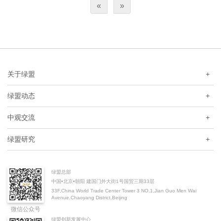
«
»
与挑战，并就完善金融数据治理体系提出政策建议。
关于绿盟
+
绿盟动态
+
中观交流
+
绿盟研究
+
绿盟总部
中国•北京•朝阳 建国门外大街1号国贸三期33层
33F,China World Trade Center Tower 3 NO.1,Jian Guo Men Wai
Avenue,Chaoyang District,Beijing
微信公众号
绿盟创新发展中心