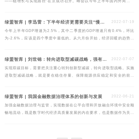
——稳增长与实现路径”在京成功召开。峰会以今年上半年国内外局势变
化为背景，就下半年经济形势展望、宏观政策调整优化、助力我国经济稳
增长等问题进行深入探讨，从而为我国下半年宏观经济形势研判与政策制
绿盟智库 | 李迅雷：下半年经济更需要关注“慢变量”及分化现象
2022-07-19
定提供决策参考。中银证券全球首席经济学家管涛出席峰会并在“财政货
币政策如何助力稳增长”高峰论坛上发言。
今年上半年GDP增速为2.5%，其中二季度的GDP增速只有0.4%，环比
为-2.6%，应该是四个季度中最低的。从六月份开始，经济回暖的趋势已
经形成，下半年的经济增速将显著回升。但我们仍需关注经济增长中的结
构性问题，对于就业、消费和房地产风险等给予更多关注。
绿盟智库 | 刘世锦：转向进取型减碳战略，强有力激励创新型减碳
2022-07-07
实现双碳目标，需要把关注重心转到创新型减碳，转向进取型战略。实施
进取型减碳战略，就是要在稳住存量、保障能源供应稳定和安全的前提
下，把重心转向更快地扩大增量，对能够增加产出、促进增长的低碳、零
碳和负碳技术产品提供强有力的激励。这种激励并不限于少数措施，而应
绿盟智库 | 我国金融数据治理体系的创新与发展
2022-06-21
是相互依存的三支柱体系。
加强金融数据治理与监管，实现数据在公平合理和开放融合环境中安全顺
畅地流动，既是数字时代经济高质量发展的内在要求，也是数据作为关键
及核心要素价值实现和公平配置的基础前提。本文指出，完整全面的金融
数据治理与监管协调体系包括企业数据治理、行业数据共治、政府（公
共）层面上的数据监管与协调，作者深入分析了上述三个层面存在的问题