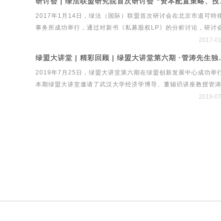
研讨会 | 绿
中的重要命题。在此背景下，绿法（国际）联盟、北京市道可特
2017年1月14日，绿法（国际）联盟首次研讨会在北京市道可特
事务所、新浪财经再度携手，共同举办第六届中国经济发展与法
事务所成功举行，通过对新书《私募股权LP》的分析讨论，研讨
制高峰论坛暨国内首个绿色立体法律生态平台系统“绿法ECO”&am
立了私募股权LP的最新发展特点和趋势、中国政府引导基金和产
2017-01
建设工程行业法律健康指数发布会。
金的政策与市场展望、PPP与AMC等金融发展对私募股权基金LP
绿盟大讲堂 | 精彩回顾 | 绿盟
局的影响、私募股权与跨境并购等研究方向，经过多方探讨研究
2019年7月25日，绿盟大讲堂第六期在绿盟创新发展中心成功举
次会议取得了丰硕成果。
本期绿盟大讲堂邀请了武汉大学经济学博导、董辅礽讲座教授管
生，他长期从事货币可兑换、国际收支、汇率政策、国际资本流
2019-07
问题的研究，撰写了大量工作报告和学术论文，参加了1994年至
2014年间一系列重大外汇管理体制改革方案的设计。本期大讲堂
中，管涛先生围绕当前贸易摩擦、经济形势与人民币汇率进行了
解读。