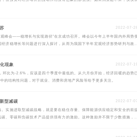
复苏
2022-07-2
中期宏观峰会——稳增长与实现路径”在京成功召开。峰会以今年上半年国内外局势
国经济稳增长等问题进行深入探讨，从而为我国下半年宏观经济形势研判与政
“财政货币政策如何助力稳增长”高峰论坛上发言。
分化现象
2022-07-1
4%，环比为-2.6%，应该是四个季度中最低的。从六月份开始，经济回暖的趋势
长中的结构性问题，对于就业、消费和房地产风险等给予更多关注。
创新型减碳
2022-07-0
略。实施进取型减碳战略，就是要在稳住存量、保障能源供应稳定和安全的前
低碳、零碳和负碳技术产品提供强有力的激励。这种激励并不限于少数措施，