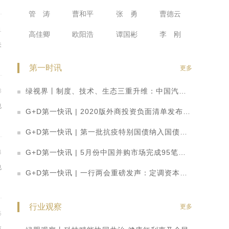
管 涛
曹和平
张 勇
曹德云
1
高佳卿
欧阳浩
谭国彬
李 刚
关
的
第一时讯
更多
绿视界丨制度、技术、生态三重升维：中国汽车产业开启智能网联高质量发展新阶段
8
也
G+D第一快讯 | 2020版外商投资负面清单发布：取消券商、基金外资股比限制，放宽制造业、农业准入
不
G+D第一快讯 | 第一批抗疫特别国债纳入国债期货可交割券范围
G+D第一快讯 | 5月份中国并购市场完成95笔并购交易 数量整体回落
4
也
G+D第一快讯 | 一行两会重磅发声：定调资本市场改革思路 科创板迎多重利好
不
行业观察
更多
5
依