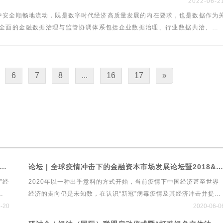
2022-06-2
中安全顺畅地流动，既是数字时代经济高质量发展的内在要求，也是数据作为
全面的金融数据治理与监管协调体系包括企业数据治理、行业数据共治、政
面存在的问题与挑战，并就完善金融数据治理体系提出政策建议。
6
7
8
...
16
17
»
 前瞻引领共创！第六届中国经济发展与法律规制高峰论坛暨首个绿色立体法律生态平台“绿法ECO”&建设工程行业法律健康指数发布会
论坛 | 全球疫情冲击下的金融资本市场发展论坛暨2018&2019中国私募基金行业法律健康蓝皮书线上发布会
”经
2020年以一种出乎意料的方式开始，当前疫情下中国经济甚至世界
来
经济的走向仍是未知数，在认识“新冠”病毒疫情及其经济冲击并提出
战略
政策建议方面，经济学家的观点仍然存在着较大的分歧。政策先行，
1-20
2020-06-0
发展
法律跟进，中国经济发展会走向何方？以私募、保险、银行、信托等