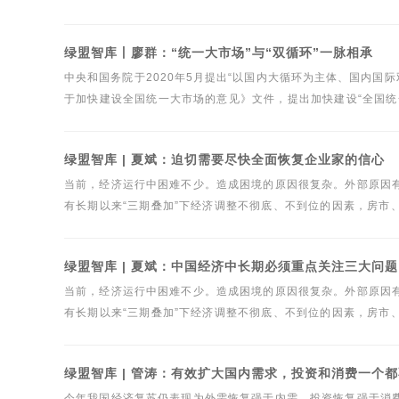
内外因素共同作用的结果。迄今为止，外汇市场经受住了人民币
绿盟智库丨廖群：“统一大市场”与“双循环”一脉相承
中央和国务院于2020年5月提出“以国内大循环为主体、国内国
于加快建设全国统一大市场的意见》文件，提出加快建设“全国统
关键部件——市场流通机制的加速优化。
绿盟智库 | 夏斌：迫切需要尽快全面恢复企业家的信心
当前，经济运行中困难不少。造成困境的原因很复杂。外部原因
有长期以来“三期叠加”下经济调整不彻底、不到位的因素，房市
到位的因素。
绿盟智库 | 夏斌：中国经济中长期必须重点关注三大问题
当前，经济运行中困难不少。造成困境的原因很复杂。外部原因
有长期以来“三期叠加”下经济调整不彻底、不到位的因素，房市
到位的因素。
绿盟智库 | 管涛：有效扩大国内需求，投资和消费一个
今年我国经济复苏仍表现为外需恢复强于内需，投资恢复强于消