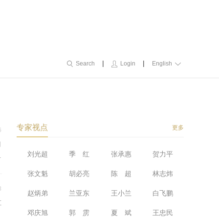
|
|
Search
Login
English
专家视点
更多
6
引
刘光超
季 红
张承惠
贺力平
质
张文魁
胡必亮
陈 超
林志炜
8
赵炳弟
兰亚东
王小兰
白飞鹏
汇
邓庆旭
郭 雳
夏 斌
王忠民
国