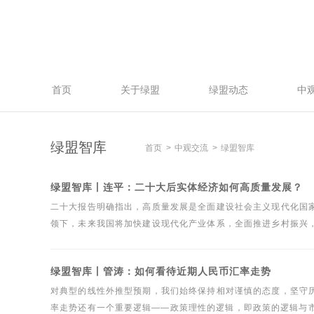
首页
关于绿盟
绿盟动态
中
绿盟智库
首页
中观交流
绿盟智库
绿盟智库丨连平：二十大后实体经济如何高质量发展？
二十大报告明确指出，高质量发展是全面建设社会主义现代化国
领下，未来我国将加快建设现代化产业体系，全面推进乡村振兴
量发展战略任务加快推进，势必会对实体经济相关产业产生重大
绿盟智库丨管涛：如何看待近期人民币汇率走势
对典型的线性外推型预期，我们始终保持相对谨慎的态度，坚守
率走势还有一个重要逻辑——政策理性的逻辑，即政策的逻辑与市