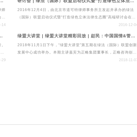
法联盟研究院首次研讨会 “资本配置策略、投资实践与管理之道”
研讨会 | 绿法（国际）联盟启动仪式暨“打造绿色立体法律生态圈”高端研讨会
律师
为代表的资产管理行业传达了怎样的政策导向？法律在本次经济危机
律师
2016年12月4日，由北京市道可特律师事务所主发起并承办的绿法
律规
中应发挥什么作用？全球疫情冲击下的金融资本市场发展论坛将围绕
会确
（国际）联盟启动仪式暨“打造绿色立体法律生态圈”高端研讨会在北
p;
后疫情时代金融资本市场发展与法律规制展开深入探讨。
业基
京隆重举行。来自经济、金融、法律、文化等领域的专家学者、行业
-14
2016-12-0
格
精英百余人应邀出席启动仪式。新华网、新浪财经、21世纪经济报
大讲堂第六期 ·管涛先生独家解读贸易摩擦、经济形势与人民币汇率
绿盟大讲堂 | 绿盟大讲堂精彩回放 | 赵民：中国国情&管理规律——两大维度告诉你如何在中国做管理
，本
道、中国经济导报、法制网、民主与法制、人民法治网、法制日报、
行。
2018年11月1日下午，“绿盟大讲堂”第五期在绿法（国际）联盟创新
检察日报、央广传媒、今日说法、中国律师网、《投资圈》杂志、
涛先
发展中心成功举办。本期主讲嘉宾为正略集团董事长，正略咨询创始
《首席财务官》杂志等二十余家媒体进行现场报道。
动等
人赵民先生。赵民先生从中国国情和管理规律两大维度出发，对“企
-29
2018-11-0
管理的中国实践”进行独家解读。绿法（国际）联盟秘书处对赵民先
的核心观点进行整理，换个视角看如何在中国做管理。
独家