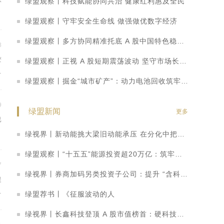
绿盟观察丨科技赋能协同共治 健康红利惠及全民
绿盟观察丨守牢安全生命线 做强做优数字经济
绿盟观察丨多方协同精准托底 A 股中国特色稳市机制持续显效
8
变
绿盟观察丨正视 A 股短期震荡波动 坚守市场长期向好基本面
策
绿盟观察丨掘金“城市矿产”：动力电池回收筑牢新能源绿色闭环
9
绿盟新闻
更多
已
绿视界丨新动能挑大梁旧动能承压 在分化中把握转型机遇
绿盟观察丨“十五五”能源投资超20万亿：筑牢安全底盘，激活绿色引擎
7
绿视界丨券商加码另类投资子公司：提升 “含科量” 打造科创金融转型新路径
提
而
绿盟荐书丨《征服波动的人
绿视界丨长鑫科技登顶 A 股市值榜首：硬科技崛起重塑 A 股价值投资逻辑