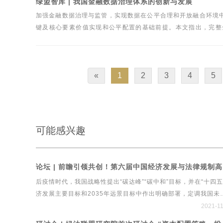
绿盟智库 | 我国金融数据治理体系的创新与发展
加强金融数据治理与监管，实现数据在公平合理和开放融合环境
键及核心要素价值实现和公平配置的基础前提。本文指出，完整
（公共）层面上的数据监管与协调，作者深入分析了上述三个层
«
1
2
3
4
5
可能感兴趣
论坛 |
后疫情时代，我国战略性提出“碳达峰”“碳中和”目标，并在“十四五
济发展主要目标和2035年远景目标中作出明确部署，定调我国未
绿色发展战略建设工程行业实现绿色发展，既需要有顶层设计和
2021-1
引领，更需要良性的治理体系和系统工具，这也成为中国经济新