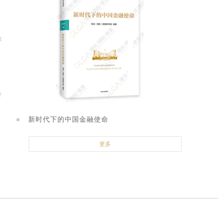
4
业
7
生
新时代下的中国金融使命
更多