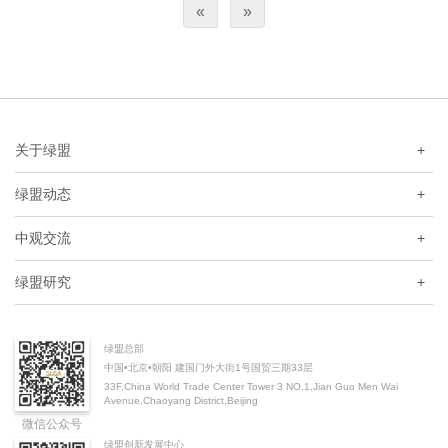
«
»
解读数字技术支持下的现代经济体系，并对区块链的本质和发展路径发表
独家看法。
关于绿盟
+
绿盟动态
+
中观交流
+
绿盟研究
+
绿盟总部
中国•北京•朝阳 建国门外大街1号国贸三期33层
33F,China World Trade Center Tower 3 NO.1,Jian Guo Men Wai
Avenue,Chaoyang District,Beijing
微信公众号
绿盟创新发展中心