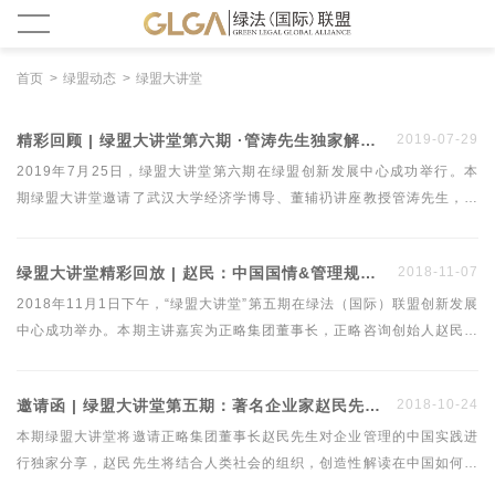
首页
绿盟动态
绿盟大讲堂
精彩回顾 | 绿盟大讲堂第六期 ·管涛先生独家解读贸易摩擦、经济形势与人民币汇率
2019-07-29
2019年7月25日，绿盟大讲堂第六期在绿盟创新发展中心成功举行。本
期绿盟大讲堂邀请了武汉大学经济学博导、董辅礽讲座教授管涛先生，他
长期从事货币可兑换、国际收支、汇率政策、国际资本流动等问题的研
究，撰写了大量工作报告和学术论文，参加了1994年至2014年间一系列
绿盟大讲堂精彩回放 | 赵民：中国国情&管理规律——两大维度告诉你如何在中国做管理
2018-11-07
重大外汇管理体制改革方案的设计。本期大讲堂中，管涛先生围绕当前贸
易摩擦、经济形势与人民币汇率进行了独家解读。
2018年11月1日下午，“绿盟大讲堂”第五期在绿法（国际）联盟创新发展
中心成功举办。本期主讲嘉宾为正略集团董事长，正略咨询创始人赵民先
生。赵民先生从中国国情和管理规律两大维度出发，对“企业管理的中国
实践”进行独家解读。绿法（国际）联盟秘书处对赵民先生的核心观点进
邀请函 | 绿盟大讲堂第五期：著名企业家赵民先生带您从中国实践读懂企业管理的道与术
2018-10-24
行整理，换个视角看如何在中国做管理。
本期绿盟大讲堂将邀请正略集团董事长赵民先生对企业管理的中国实践进
行独家分享，赵民先生将结合人类社会的组织，创造性解读在中国如何做
企业管理。