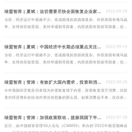
场”。两者相关，但又有所不同。两者是一脉相承的关系，后者是前者的
绿盟智库 | 夏斌：迫切需要尽快全面恢复企业家的信心
2022-09-28
关键部件——市场流通机制的加速优化。
当前，经济运行中困难不少。造成困境的原因很复杂。外部原因有俄乌战
争、全球供应链受阻、美对华遏制等因素，内部原因有防疫等因素，也有
长期以来“三期叠加”下经济调整不彻底、不到位的因素，房市、地方财政
债务风险问题严重，市场秩序扭曲。进一步概括分析，有诸多改革不到位
绿盟智库 | 夏斌：中国经济中长期必须重点关注三大问题
2022-09-14
的因素。
当前，经济运行中困难不少。造成困境的原因很复杂。外部原因有俄乌战
争、全球供应链受阻、美对华遏制等因素，内部原因有防疫等因素，也有
长期以来“三期叠加”下经济调整不彻底、不到位的因素，房市、地方财政
债务风险问题严重，市场秩序扭曲。进一步概括分析，有诸多改革不到位
绿盟智库 | 管涛：有效扩大国内需求，投资和消费一个都不能少
2022-08-25
的因素。
今年我国经济复苏仍表现为外需恢复强于内需，投资恢复强于消费，但投
资对经济增长的拉动作用没有想象的那么强。如果消费起不来，仅仅依靠
扩大投资，恐短期效果有限，长期还可能形成新的产能过剩。
绿盟智库 | 管涛：加强政策联动，提振我国下半年经济复苏
2022-07-28
近日，由中国财富管理50人论坛（CWM50）举办的“2022中期宏观峰会