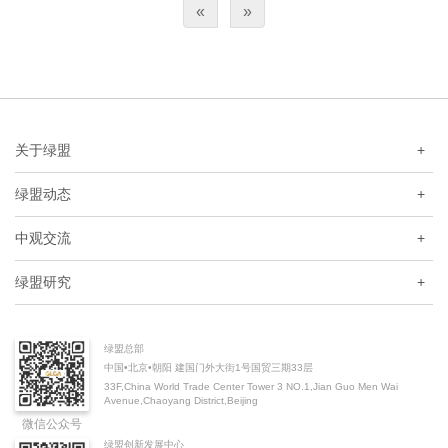
«
»
与挑战，并就完善金融数据治理体系提出政策建议。
关于绿盟
+
绿盟动态
+
中观交流
+
绿盟研究
+
绿盟总部
中国•北京•朝阳 建国门外大街1号国贸三期33层
33F,China World Trade Center Tower 3 NO.1,Jian Guo Men Wai
Avenue,Chaoyang District,Beijing
微信公众号
绿盟创新发展中心