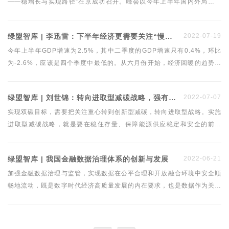
——稳增长与实现路径”在京成功召开。峰会以今年上半年国内外局势变
化为背景，就下半年经济形势展望、宏观政策调整优化、助力我国经济稳
增长等问题进行深入探讨，从而为我国下半年宏观经济形势研判与政策制
绿盟智库 | 李迅雷：下半年经济更需要关注“慢变量”及分化现象
2022-07-19
定提供决策参考。中银证券全球首席经济学家管涛出席峰会并在“财政货
币政策如何助力稳增长”高峰论坛上发言。
今年上半年GDP增速为2.5%，其中二季度的GDP增速只有0.4%，环比
为-2.6%，应该是四个季度中最低的。从六月份开始，经济回暖的趋势已
经形成，下半年的经济增速将显著回升。但我们仍需关注经济增长中的结
构性问题，对于就业、消费和房地产风险等给予更多关注。
绿盟智库 | 刘世锦：转向进取型减碳战略，强有力激励创新型减碳
2022-07-07
实现双碳目标，需要把关注重心转到创新型减碳，转向进取型战略。实施
进取型减碳战略，就是要在稳住存量、保障能源供应稳定和安全的前提
下，把重心转向更快地扩大增量，对能够增加产出、促进增长的低碳、零
碳和负碳技术产品提供强有力的激励。这种激励并不限于少数措施，而应
绿盟智库 | 我国金融数据治理体系的创新与发展
2022-06-21
是相互依存的三支柱体系。
加强金融数据治理与监管，实现数据在公平合理和开放融合环境中安全顺
畅地流动，既是数字时代经济高质量发展的内在要求，也是数据作为关键
及核心要素价值实现和公平配置的基础前提。本文指出，完整全面的金融
数据治理与监管协调体系包括企业数据治理、行业数据共治、政府（公
共）层面上的数据监管与协调，作者深入分析了上述三个层面存在的问题