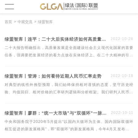
首页
中观交流
绿盟智库
绿盟智库丨连平：二十大后实体经济如何高质量发展？
2022-10-26
二十大报告明确指出，高质量发展是全面建设社会主义现代化国家的首要
任务，强调要把发展经济的着力点放在实体经济上。在二十大精神的引领
下，未来我国将加快建设现代化产业体系，全面推进乡村振兴，促进区域
协调发展，调整优化产业结构、能源结构，促进经济绿色发展。高质量发
绿盟智库丨管涛：如何看待近期人民币汇率走势
2022-10-18
展战略任务加快推进，势必会对实体经济相关产业产生重大而深远的影
响，拓展中长期产业投资机遇。
对典型的线性外推型预期，我们始终保持相对谨慎的态度，坚守历史经
验、均值回归、相对价格的汇率研判逻辑和分析框架。我们研判人民币汇
率走势还有一个重要逻辑——政策理性的逻辑，即政策的逻辑与市场的逻
辑相一致，才能事半功倍。2022年3月以来的人民币汇率快速调整是国内
绿盟智库丨廖群：“统一大市场”与“双循环”一脉相承
2022-10-11
外因素共同作用的结果。迄今为止，外汇市场经受住了人民币汇率宽幅震
荡的考验。
中央和国务院于2020年5月提出“以国内大循环为主体、国内国际双循环
相互促进的新发展格局”，即“双循环”的新发展格局，今年4月又发布《关
于加快建设全国统一大市场的意见》文件，提出加快建设“全国统一大市