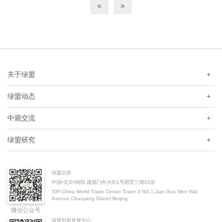
«
»
与挑战，并就完善金融数据治理体系提出政策建议。
关于绿盟
+
绿盟动态
+
中观交流
+
绿盟研究
+
绿盟总部
中国•北京•朝阳 建国门外大街1号国贸三期33层
33F,China World Trade Center Tower 3 NO.1,Jian Guo Men Wai
Avenue,Chaoyang District,Beijing
微信公众号
绿盟创新发展中心