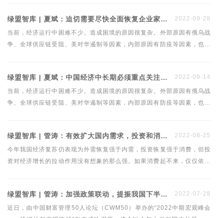
场”。两者相关，但又有所不同。两者是一脉相承的关系，后者是前者的
绿盟智库 | 夏斌：迫切需要尽快全面恢复企业家的信心
2022-09-28
关键部件——市场流通机制的加速优化。
当前，经济运行中困难不少。造成困境的原因很复杂。外部原因有俄乌战
争、全球供应链受阻、美对华遏制等因素，内部原因有防疫等因素，也有
长期以来“三期叠加”下经济调整不彻底、不到位的因素，房市、地方财政
债务风险问题严重，市场秩序扭曲。进一步概括分析，有诸多改革不到位
绿盟智库 | 夏斌：中国经济中长期必须重点关注三大问题
2022-09-14
的因素。
当前，经济运行中困难不少。造成困境的原因很复杂。外部原因有俄乌战
争、全球供应链受阻、美对华遏制等因素，内部原因有防疫等因素，也有
长期以来“三期叠加”下经济调整不彻底、不到位的因素，房市、地方财政
债务风险问题严重，市场秩序扭曲。进一步概括分析，有诸多改革不到位
绿盟智库 | 管涛：有效扩大国内需求，投资和消费一个都不能少
2022-08-25
的因素。
今年我国经济复苏仍表现为外需恢复强于内需，投资恢复强于消费，但投
资对经济增长的拉动作用没有想象的那么强。如果消费起不来，仅仅依靠
扩大投资，恐短期效果有限，长期还可能形成新的产能过剩。
绿盟智库 | 管涛：加强政策联动，提振我国下半年经济复苏
2022-07-28
近日，由中国财富管理50人论坛（CWM50）举办的“2022中期宏观峰会