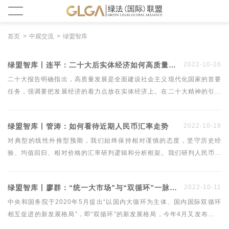
首页
中观交流
绿盟智库
绿盟智库丨连平：二十大后实体经济如何高质量发展？
2022-10-26
二十大报告明确指出，高质量发展是全面建设社会主义现代化国家的首要
任务，强调要把发展经济的着力点放在实体经济上。在二十大精神的引领
下，未来我国将加快建设现代化产业体系，全面推进乡村振兴，促进区域
协调发展，调整优化产业结构、能源结构，促进经济绿色发展。高质量发
绿盟智库丨管涛：如何看待近期人民币汇率走势
2022-10-18
展战略任务加快推进，势必会对实体经济相关产业产生重大而深远的影
响，拓展中长期产业投资机遇。
对典型的线性外推型预期，我们始终保持相对谨慎的态度，坚守历史经
验、均值回归、相对价格的汇率研判逻辑和分析框架。我们研判人民币汇
率走势还有一个重要逻辑——政策理性的逻辑，即政策的逻辑与市场的逻
辑相一致，才能事半功倍。2022年3月以来的人民币汇率快速调整是国内
绿盟智库丨廖群：“统一大市场”与“双循环”一脉相承
2022-10-11
外因素共同作用的结果。迄今为止，外汇市场经受住了人民币汇率宽幅震
荡的考验。
中央和国务院于2020年5月提出“以国内大循环为主体、国内国际双循环
相互促进的新发展格局”，即“双循环”的新发展格局，今年4月又发布《关
于加快建设全国统一大市场的意见》文件，提出加快建设“全国统一大市