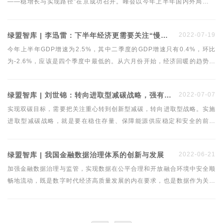
——稳增长与实现路径”在京成功召开。峰会以今年上半年国内外局势变
化为背景，就下半年经济形势展望、宏观政策调整优化、助力我国经济稳
增长等问题进行深入探讨，从而为我国下半年宏观经济形势研判与政策制
绿盟智库 | 李迅雷：下半年经济更需要关注“慢变量”及分化现象
2022-07-19
定提供决策参考。中银证券全球首席经济学家管涛出席峰会并在“财政货
币政策如何助力稳增长”高峰论坛上发言。
今年上半年GDP增速为2.5%，其中二季度的GDP增速只有0.4%，环比
为-2.6%，应该是四个季度中最低的。从六月份开始，经济回暖的趋势已
经形成，下半年的经济增速将显著回升。但我们仍需关注经济增长中的结
构性问题，对于就业、消费和房地产风险等给予更多关注。
绿盟智库 | 刘世锦：转向进取型减碳战略，强有力激励创新型减碳
2022-07-07
实现双碳目标，需要把关注重心转到创新型减碳，转向进取型战略。实施
进取型减碳战略，就是要在稳住存量、保障能源供应稳定和安全的前提
下，把重心转向更快地扩大增量，对能够增加产出、促进增长的低碳、零
碳和负碳技术产品提供强有力的激励。这种激励并不限于少数措施，而应
绿盟智库 | 我国金融数据治理体系的创新与发展
2022-06-21
是相互依存的三支柱体系。
加强金融数据治理与监管，实现数据在公平合理和开放融合环境中安全顺
畅地流动，既是数字时代经济高质量发展的内在要求，也是数据作为关键
及核心要素价值实现和公平配置的基础前提。本文指出，完整全面的金融
数据治理与监管协调体系包括企业数据治理、行业数据共治、政府（公
共）层面上的数据监管与协调，作者深入分析了上述三个层面存在的问题