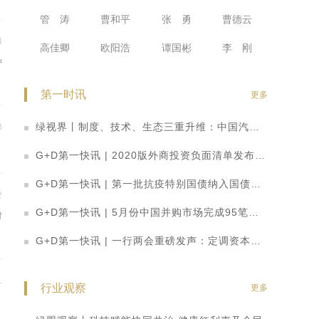
管 涛
曹和平
张 勇
曹德云
4
高佳卿
欧阳浩
谭国彬
李 刚
冲
政
第一时讯
更多
绿视界丨制度、技术、生态三重升维：中国汽车产业开启智能网联高质量发展新阶段
8
G+D第一快讯 | 2020版外商投资负面清单发布：取消券商、基金外资股比限制，放宽制造业、农业准入
G+D第一快讯 | 第一批抗疫特别国债纳入国债期货可交割券范围
2
G+D第一快讯 | 5月份中国并购市场完成95笔并购交易 数量整体回落
对
行
G+D第一快讯 | 一行两会重磅发声：定调资本市场改革思路 科创板迎多重利好
的
1
行业观察
更多