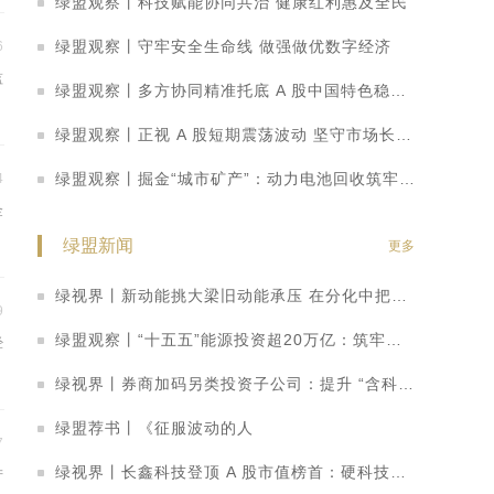
绿盟观察丨科技赋能协同共治 健康红利惠及全民
绿盟观察丨守牢安全生命线 做强做优数字经济
6
监
绿盟观察丨多方协同精准托底 A 股中国特色稳市机制持续显效
绿盟观察丨正视 A 股短期震荡波动 坚守市场长期向好基本面
绿盟观察丨掘金“城市矿产”：动力电池回收筑牢新能源绿色闭环
4
金
报
绿盟新闻
更多
绿视界丨新动能挑大梁旧动能承压 在分化中把握转型机遇
9
绿盟观察丨“十五五”能源投资超20万亿：筑牢安全底盘，激活绿色引擎
经
绿视界丨券商加码另类投资子公司：提升 “含科量” 打造科创金融转型新路径
绿盟荐书丨《征服波动的人
7
绿视界丨长鑫科技登顶 A 股市值榜首：硬科技崛起重塑 A 股价值投资逻辑
产