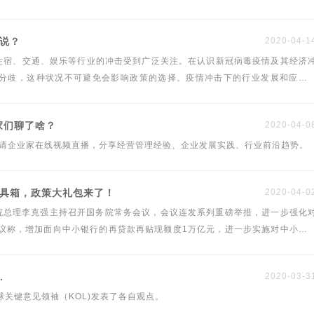
么说？
2020-04-1
住宿、交通、娱乐等行业的冲击受到广泛关注。在认识新冠病毒疫情及其经济
分歧，这种状况不可避免会影响政策的选择。疫情冲击下的行业发展和应对
看法，共同关注疫情冲击与应对之策。
家们聊了啥？
2020-04-0
邀请企业家在线视频直播，分享经营管理经验、企业发展实践、行业前沿趋势。
工具箱，政策大礼包来了！
2020-04-0
国务院总理李克强主持召开国务院常务会议，会议连发系列重磅举措，进一步强化
议称，增加面向中小银行的再贷款再贴现额度1万亿元，进一步实施对中小银
大面广的中小微企业提供贷款，支持扩大对涉农、外贸和受疫情影响较重产业
发放小微贷款。
.
2020-03-3
球关键意见领袖（KOL)发表了各自观点。