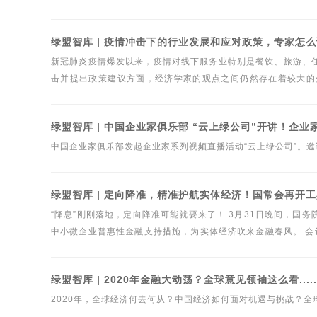
AI”对于产业发展有什么重要的意义，又会对行业带来哪些变革？
绿盟智库 | 疫情冲击下的行业发展和应对政策，专家怎
新冠肺炎疫情爆发以来，疫情对线下服务业特别是餐饮、旅游、
击并提出政策建议方面，经济学家的观点之间仍然存在着较大的
策，专家怎么看？绿盟研究院整理了几位经济学专家对此问题的
绿盟智库 | 中国企业家俱乐部 “云上绿公司”开讲！企业
中国企业家俱乐部发起企业家系列视频直播活动“云上绿公司”。
绿盟智库 | 定向降准，精准护航实体经济！国常会再开
“降息”刚刚落地，定向降准可能就要来了！ 3月31日晚间，
中小微企业普惠性金融支持措施，为实体经济吹来金融春风。 会
的定向降准，引导中小银行将获得的全部资金，以优惠利率向量
信贷投放。支持金融机构发行3000亿元小微金融债券，全部用于
绿盟智库 | 2020年金融大动荡？全球意见领袖这么看.....
2020年，全球经济何去何从？中国经济如何面对机遇与挑战？全