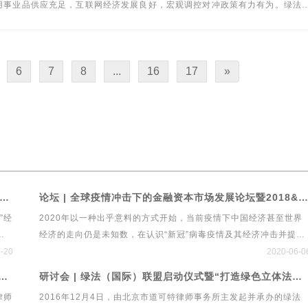
用事业品供应充足，互联网经济发展良好，宏观调控对冲政策有力有为。绿法
6
7
8
...
16
17
»
 前瞻引领共创！第六届中国经济发展与法律规制高峰论坛暨首个绿色立体法律生态平台“绿法ECO”&建设工程行业法律健康指数发布会
论坛 | 全球疫情冲击下的金融资本市场发展论坛暨2018&2019中国私募基金行业法律健康蓝皮书线上发布会
”经
2020年以一种出乎意料的方式开始，当前疫情下中国经济甚至世界
来
经济的走向仍是未知数，在认识“新冠”病毒疫情及其经济冲击并提出
战略
政策建议方面，经济学家的观点仍然存在着较大的分歧。政策先行，
1-20
2020-06-0
发展
法律跟进，中国经济发展会走向何方？以私募、保险、银行、信托等
法联盟研究院首次研讨会 “资本配置策略、投资实践与管理之道”
研讨会 | 绿法（国际）联盟启动仪式暨“打造绿色立体法律生态圈”高端研讨会
律师
为代表的资产管理行业传达了怎样的政策导向？法律在本次经济危机
律师
2016年12月4日，由北京市道可特律师事务所主发起并承办的绿法
律规
中应发挥什么作用？全球疫情冲击下的金融资本市场发展论坛将围绕