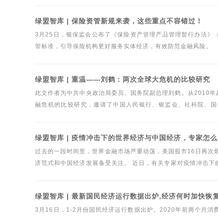
绿盟智库 | 保险资管新规来袭，这些重点不容错过！
3月25日，银保监会公布了《保险资产管理产品管理暂行办法》
管标准，引导保险机构更好服务实体经济，有效防范金融风险。
绿盟智库 | 重温——刘鹤：两次全球大危机的比较研究
此文作者为中共中央政治局委员、国务院副总理刘鹤。从2010年
融危机的比较研究，邀请了中国人民银行、银监会、社科院、国
告。文章发表于《比较》2012年第5辑，随即引发广泛关注，并于
绿盟智库 | 疫情冲击下的世界经济与中国经济，专家怎
过去的一段时间里，世界金融市场严重动荡，美国股市16日再次
济范式和中国经济发展备受关注。 近日，有关专家对疫情冲击下的世界经济与中国经济发展现状进行了解读，绿法联盟研究院整理相关观点，共
同关注疫情下的经济发展。
绿盟智库 | 最新国民经济运行数据出炉,经济何时加快恢
3月16日，1-2月份国民经济运行数据出炉。2020年前两个