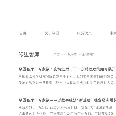
首页
关于绿盟
绿盟动态
中
绿盟智库
首页
中观交流
绿盟智库
绿盟智库 | 专家谈：疫情过后，下一步财政政策如何展
中国财政科学研究院院长刘尚希表示，面对前所未有的疫情冲击
传统的思路是公共投资，这次中央政治局会议提到了适度扩大公
需求管理路径的新思路？按照政治局会议精神，在“六稳”的基础上
路径，实质上转向了风险管理的新框架，把财政政策、货币政策
绿盟智库 | 专家谈——以数字经济“新基建” 稳定经济增
众所周知，5G已经开始进入到商用阶段。随着5G产业园的落成，
造出新的业务体验、行业应用以及新的产业布局。可以预见5G、