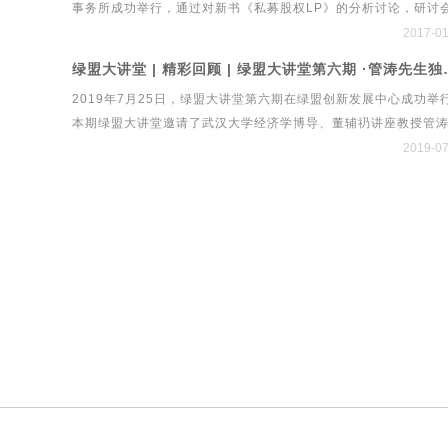
事务所成功举行，通过对新书《私募股权LP》的分析讨论，研讨
制高峰论坛暨国内首个绿色立体法律生态平台系统“绿法ECO”&am
立了私募股权LP的最新发展特点和趋势、中国政府引导基金和产
2017-01
建设工程行业法律健康指数发布会。
金的政策与市场展望、PPP与AMC等金融发展对私募股权基金LP
绿盟大讲堂 | 精彩回顾 | 绿盟
局的影响、私募股权与跨境并购等研究方向，经过多方探讨研究
2019年7月25日，绿盟大讲堂第六期在绿盟创新发展中心成功举
次会议取得了丰硕成果。
本期绿盟大讲堂邀请了武汉大学经济学博导、董辅礽讲座教授管
生，他长期从事货币可兑换、国际收支、汇率政策、国际资本流
2019-07
问题的研究，撰写了大量工作报告和学术论文，参加了1994年至
2014年间一系列重大外汇管理体制改革方案的设计。本期大讲堂
中，管涛先生围绕当前贸易摩擦、经济形势与人民币汇率进行了
解读。