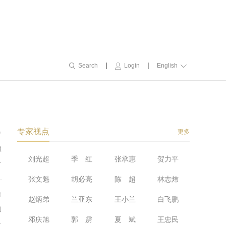
|
|
Search
Login
English
专家视点
更多
7
照
刘光超
季 红
张承惠
贺力平
统
的
张文魁
胡必亮
陈 超
林志炜
3
赵炳弟
兰亚东
王小兰
白飞鹏
创
邓庆旭
郭 雳
夏 斌
王忠民
、