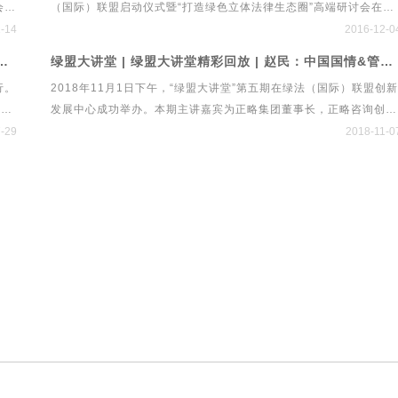
会确
（国际）联盟启动仪式暨“打造绿色立体法律生态圈”高端研讨会在北
p;
后疫情时代金融资本市场发展与法律规制展开深入探讨。
业基
京隆重举行。来自经济、金融、法律、文化等领域的专家学者、行业
-14
2016-12-0
格
精英百余人应邀出席启动仪式。新华网、新浪财经、21世纪经济报
大讲堂第六期 ·管涛先生独家解读贸易摩擦、经济形势与人民币汇率
绿盟大讲堂 | 绿盟大讲堂精彩回放 | 赵民：中国国情&管理规律——两大维度告诉你如何在中国做管理
，本
道、中国经济导报、法制网、民主与法制、人民法治网、法制日报、
行。
2018年11月1日下午，“绿盟大讲堂”第五期在绿法（国际）联盟创新
检察日报、央广传媒、今日说法、中国律师网、《投资圈》杂志、
涛先
发展中心成功举办。本期主讲嘉宾为正略集团董事长，正略咨询创始
《首席财务官》杂志等二十余家媒体进行现场报道。
动等
人赵民先生。赵民先生从中国国情和管理规律两大维度出发，对“企
-29
2018-11-0
管理的中国实践”进行独家解读。绿法（国际）联盟秘书处对赵民先
的核心观点进行整理，换个视角看如何在中国做管理。
独家