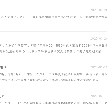
2020-03-2
（以下简称《办法》），旨在规范保险资管产品业务发展，统一保险资管产品
2020-03-2
起，在刘鹤的率领下，多部门启动对20世纪30年代大萧条和2008年以来国际
务院发展研究中心、北京大学等单位的研究人员参加，作出了此项研究的总
2014年获第十六届孙冶方经济科学奖。
么看？
2020-03-1
熔断，这是3月9日以来第三次熔断，美国历史上的第四次熔断。疫情下的世界
复？
2020-03-1
月消费、投资、工业生产均大幅收缩，多项指标降幅创历史之最。但总体来看，生