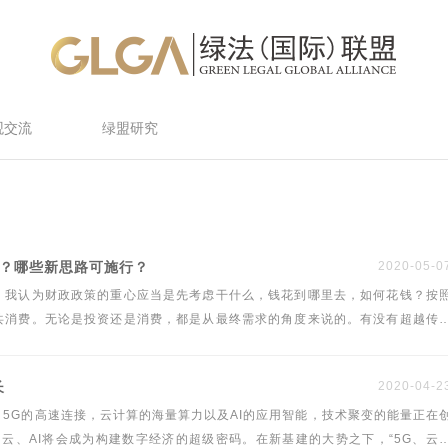
观交流
绿盟研究
开？哪些新思路可施行？
2020-05-0
，我认为财政政策的重心应当是先考虑干什么，钱花到哪里去，如何花钱？按
共消费。无论是投资还是消费，都是从最终需求的角度来说的。有没有超越传
着重要实现“六保”，我认为“六保”就是一个新思路。它摆脱了传统的需求管理
结合起来共同去对冲风险、隔离风险、分配风险。
长
2020-04-2
 5G的高速连接，云计算的海量算力以及AI的应用智能，技术聚变的能量正在
云、AI将会成为构建数字经济的超级密码。在新基建的大势之下，“5G、云