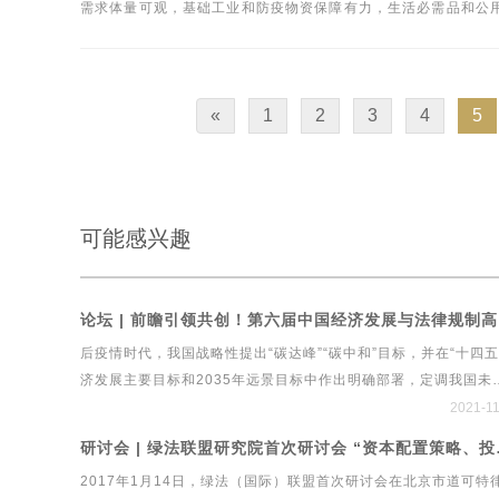
需求体量可观，基础工业和防疫物资保障有力，生活必需品和公
盟研究院整理相关资讯，以飨读者。
«
1
2
3
4
5
可能感兴趣
论坛 |
后疫情时代，我国战略性提出“碳达峰”“碳中和”目标，并在“十四五
济发展主要目标和2035年远景目标中作出明确部署，定调我国未
绿色发展战略建设工程行业实现绿色发展，既需要有顶层设计和
2021-1
引领，更需要良性的治理体系和系统工具，这也成为中国经济新
研讨会 | 绿
中的重要命题。在此背景下，绿法（国际）联盟、北京市道可特
2017年1月14日，绿法（国际）联盟首次研讨会在北京市道可特
事务所、新浪财经再度携手，共同举办第六届中国经济发展与法