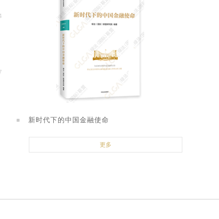
4
业
7
生
新时代下的中国金融使命
更多