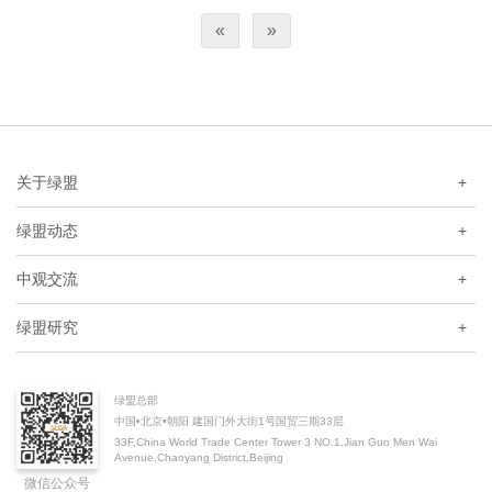
«
»
关于绿盟
+
绿盟动态
+
中观交流
+
绿盟研究
+
绿盟总部
中国•北京•朝阳 建国门外大街1号国贸三期33层
33F,China World Trade Center Tower 3 NO.1,Jian Guo Men Wai
Avenue,Chaoyang District,Beijing
微信公众号