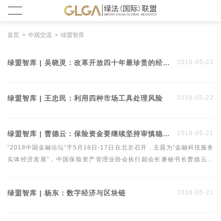
首页
中观交流
绿盟智库
绿盟智库 | 吴晓灵：改革开放四十年最珍贵的经验是融入全球化
2018-05-23
绿盟智库 | 王忠民：利用四种市场工具处理风险
2018-05-22
绿盟智库 | 曹德云：保险资金要继续坚持审慎稳健的投资理念
2018-05-21
“2018中国金融论坛”于5月16日-17日在北京召开，主题为“金融科技服务
实体经济发展”，中国保险资产管理业协会执行副会长兼秘书长曹德云出
席并演讲。他表示未来保险资金要继续坚持审慎稳健的投资理念，把风
险、防范放在更加突出的位置，用长远的眼光看待市场机会和投资价值。
绿盟智库 | 杨东：数字经济与区块链
2018-05-21
要做到投的出去，收的回来，赚到到钱。从规模速度的增长转向质量效益
全面提升。绿法（国际）联盟秘书处对其发言进行整理，聚焦保险资金投
资问题。