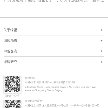
绿盟观察丨掘金“城市矿产”：动力电池回收筑牢新能源绿色闭环
关于绿盟
+
绿盟动态
+
中观交流
+
绿盟研究
+
绿盟总部
中国•北京•朝阳 建国门外大街1号国贸三期33层
33F,China World Trade Center Tower 3 NO.1,Jian Guo Men Wai
Avenue,Chaoyang District,Beijing
微信公众号
绿盟创新发展中心
中国•北京•朝阳 东八里庄西里100号住邦2000商务中心1号楼A区16层