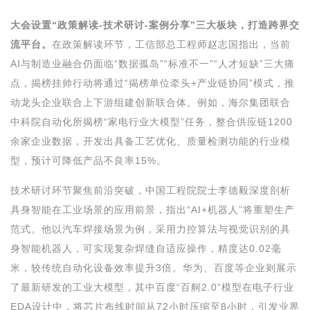
大会设置“政策解读-技术研讨-案例分享”三大板块，打造跨界交
流平台。
在政策解读环节，工信部总工程师赵志国指出，当前
AI与制造业融合仍面临“数据孤岛”“标准不一”“人才短缺”三大痛
点，揭榜挂帅行动将通过“揭榜单位牵头+产业链协同”模式，推
动龙头企业联合上下游组建创新联合体。例如，海尔集团联合
中科院自动化所揭榜“家电行业大模型”任务，整合供应链1200
余家企业数据，开发出具备工艺优化、质量检测功能的行业模
型，预计可降低产品不良率15%。
技术研讨环节聚焦前沿突破，中国工程院院士李德毅深度剖析
具身智能在工业场景的应用前景，指出“AI+机器人”将重塑生产
范式。他以汽车焊接场景为例，采用力控算法与视觉识别的具
身智能机器人，可实现复杂焊缝自适应操作，精度达0.02毫
米，较传统自动化设备效率提升3倍。华为、百度等企业则展示
了最新研发的工业大模型，其中百度“百舸2.0”模型在电子行业
EDA设计中，将芯片布线时间从72小时压缩至8小时，引发业界