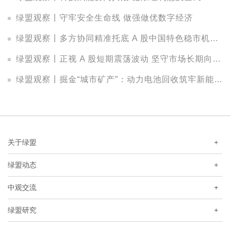
绿盟观察丨守牢安全生命线 做强做优数字经济
绿盟观察丨多方协同精准托底 A 股中国特色稳市机制持续显效
绿盟观察丨正视 A 股短期震荡波动 坚守市场长期向好基本面
绿盟观察丨掘金“城市矿产”：动力电池回收筑牢新能源绿色闭环
关于绿盟
+
绿盟动态
+
中观交流
+
绿盟研究
+