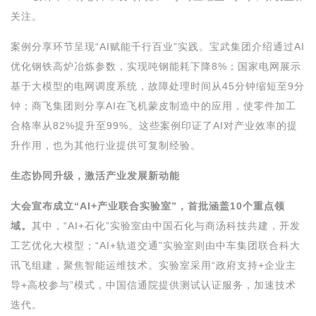
关注。
案例分享环节呈现“AI赋能千行百业”实践。宝武集团介绍通过AI
优化钢铁高炉冶炼参数，实现吨钢能耗下降8%；国家电网展示
基于大模型的电网调度系统，故障处理时间从45分钟缩短至9分
钟；商飞集团则分享AI在飞机蒙皮制造中的应用，使零件加工
合格率从82%提升至99%。这些案例印证了AI对产业效率的提
升作用，也为其他行业提供可复制经验。
生态协同升级，激活产业发展新动能
大会宣布成立“AI+产业联合实验室”，首批涵盖10个重点领
域。
其中，“AI+石化”实验室由中国石化与商汤科技共建，开发
工艺优化大模型；“AI+轨道交通”实验室则由中车集团联合科大
讯飞组建，聚焦智能运维技术。实验室采用“政府支持+企业主
导+高校参与”模式，中国信通院提供测试认证服务，加速技术
迭代。