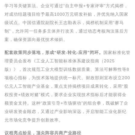
学习等关键算法。企业可通过“自主申报+专家评审”方式揭榜，
对成功结题项目给予最高1000万元研发补贴，并优先纳入国家
级试点。中国信通院副院长王志勤表示，揭榜机制采用“赛马
制”，允许同一任务多主体并行攻关，通过动态考核淘汰落后方
案，确保资源向最优技术倾斜。
配套政策同步落地，形成“研发-转化-应用”闭环。
国家标准化管
理委员会发布《工业人工智能标准体系建设指南（2025
版）》，首次规范工业大模型训练数据质量、算法可解释性等8
项核心指标，为技术落地提供统一标尺。财政部则宣布设立200
亿元人工智能产业基金，重点支持揭榜项目成果转化，采用“股
权投资+绩效对赌”模式，要求企业实现技术指标后才能获得全
额资金支持。这种“政策引导+市场驱动”的组合拳，既破解了企
业研发资金顾虑，又通过产业影响深远，开启智能工业化新纪
元市场化竞争提升创新效率。
议程亮点纷呈，顶尖阵容共商产业路径