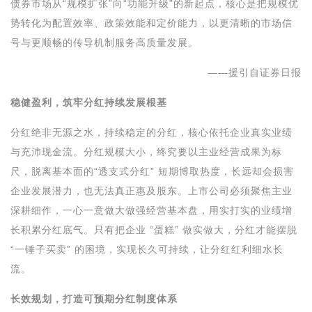
债券市场从“规模扩张”向“功能升级”的新起点，核心是把规模优
势转化为配置效率、政策效能和定价能力，以更清晰的市场信
号与更顺畅的传导机制服务高质量发展。
——援引自证券日报
稳健盈利，筑牢分红持续发展根基
分红绝非无源之水，持续稳定的分红，核心依托企业真实业绩
与充沛现金流。分红规模大小，终究要以主业经营成果为标
尺，脱离基本面的“透支式分红” 短期博取热度，长远却会损害
企业发展潜力，也无法真正惠及股东。上市公司必须聚焦主业
深耕细作，一心一意做大做强经营基本盘，用实打实的业绩增
长积累分红底气。只有把企业 “蛋糕” 做实做大，分红才能摆脱
“一锤子买卖” 的困境，实现长久可持续，让分红红利细水长
流。
长效规划，打造可预期分红制度体系