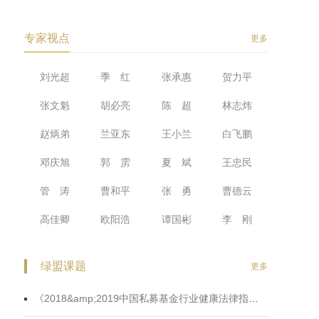
专家视点
更多
面
刘光超
季 红
张承惠
贺力平
粗
张文魁
胡必亮
陈 超
林志炜
正
赵炳弟
兰亚东
王小兰
白飞鹏
持
邓庆旭
郭 雳
夏 斌
王忠民
管 涛
曹和平
张 勇
曹德云
高佳卿
欧阳浩
谭国彬
李 刚
绿盟课题
更多
《2018&amp;2019中国私募基金行业健康法律指数蓝皮书》