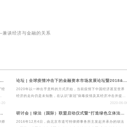
——兼谈经济与金融的关系
 前瞻引领共创！第六届中国经济发展与法律规制高峰论坛暨首个绿色立体法律生态平台“绿法ECO”&建设工程行业法律健康指数发布会
论坛 | 全球疫情冲击下的金融资本市场发展论坛暨2018&2019中国私募基金行业法律健康蓝皮书线上发布会
”经
2020年以一种出乎意料的方式开始，当前疫情下中国经济甚至世界
来
经济的走向仍是未知数，在认识“新冠”病毒疫情及其经济冲击并提出
战略
政策建议方面，经济学家的观点仍然存在着较大的分歧。政策先行，
1-20
2020-06-0
发展
法律跟进，中国经济发展会走向何方？以私募、保险、银行、信托等
法联盟研究院首次研讨会 “资本配置策略、投资实践与管理之道”
研讨会 | 绿法（国际）联盟启动仪式暨“打造绿色立体法律生态圈”高端研讨会
律师
为代表的资产管理行业传达了怎样的政策导向？法律在本次经济危机
律师
2016年12月4日，由北京市道可特律师事务所主发起并承办的绿法
律规
中应发挥什么作用？全球疫情冲击下的金融资本市场发展论坛将围绕