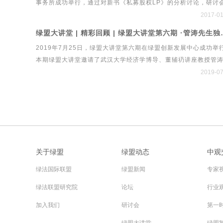
事务所成功举行，通过对新书《私募股权LP》的分析讨论，研讨
制高峰论坛暨国内首个绿色立体法律生态平台系统“绿法ECO”&am
立了私募股权LP的最新发展特点和趋势、中国政府引导基金和产
2017-01
建设工程行业法律健康指数发布会。
金的政策与市场展望、PPP与AMC等金融发展对私募股权基金LP
绿盟大讲堂 | 精彩回顾 | 绿盟
局的影响、私募股权与跨境并购等研究方向，经过多方探讨研究
2019年7月25日，绿盟大讲堂第六期在绿盟创新发展中心成功举
次会议取得了丰硕成果。
本期绿盟大讲堂邀请了武汉大学经济学博导、董辅礽讲座教授管
生，他长期从事货币可兑换、国际收支、汇率政策、国际资本流
2019-07
问题的研究，撰写了大量工作报告和学术论文，参加了1994年至
2014年间一系列重大外汇管理体制改革方案的设计。本期大讲堂
中，管涛先生围绕当前贸易摩擦、经济形势与人民币汇率进行了
解读。
关于绿盟
绿盟动态
中观
绿法国际联盟
绿盟新闻
专家
绿法联盟研究院
论坛
行业
加入我们
研讨会
第一