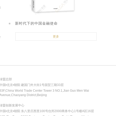
4
新时代下的中国金融使命
更多
业
7
生
绿盟总部
中国•北京•朝阳 建国门外大街1号国贸三期33层
33F,China World Trade Center Tower 3 NO.1,Jian Guo Men Wai
Avenue,Chaoyang District,Beijing
绿盟创新发展中心
中国•北京•朝阳 东八里庄西里100号住邦2000商务中心1号楼A区16层