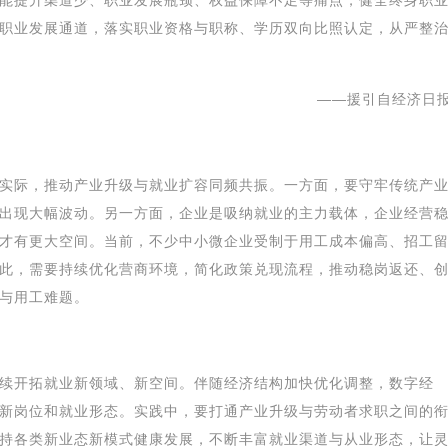
能提升渠道少、职业发展瓶颈、权益保障不足等痛点，健全终身职
职业发展通道，落实职业资格与职称、学历双向比照认定，从严整
——援引自经济日
实际，推动产业升级与就业扩容同频共振。一方面，要守牢传统产
出现大幅波动。另一方面，企业是吸纳就业的主力载体，企业经营
才有更大空间。当前，不少中小微企业受制于用工成本偏高、招工
此，需要持续优化营商环境，简化政策兑现流程，推动稳岗返还、
与用工难题。
续开拓就业新领域、新空间。伴随经济结构加快优化调整，数字经
新岗位和就业形态。实践中，要打通产业升级与劳动者求职之间的
持各类新业态新模式健康发展，不断丰富就业渠道与从业形态，让