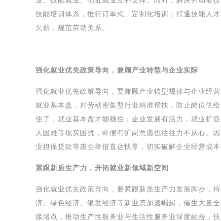
业、技能就业、创业就业互补支撑。同时，解决劳动者技
技能培训体系，推行订单式、定制化培训；打通技能人才
欠薪，规范劳动关系。
强化就业优先政策导向，兼顾产业转型与企业实际
强化就业优先政策导向，要兼顾产业转型规律与企业经营
就业基本盘，对劳动密集型行业精准帮扶，防止岗位供给
住了，就业基本盘才能稳住；企业发展有活力，就业扩容
人困难等现实困扰，即便有扩岗意愿也往往力不从心。因
业担保贷款等惠企举措直达快享，切实破解企业经营成本
紧跟新质生产力，开拓就业新领域新空间
强化就业优先政策导向，要紧跟新质生产力发展脚步，持
济、绿色经济、银发经济等新业态加速崛起，催生大量全
接堵点，推动生产性服务业与生活性服务业深度融合，扶