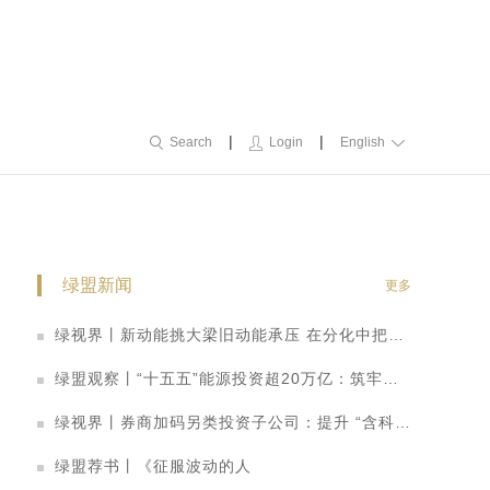
|
|
Search
Login
English
绿盟新闻
更多
绿视界丨新动能挑大梁旧动能承压 在分化中把握转型机遇
绿盟观察丨“十五五”能源投资超20万亿：筑牢安全底盘，激活绿色引擎
绿视界丨券商加码另类投资子公司：提升 “含科量” 打造科创金融转型新路径
、
绿盟荐书丨《征服波动的人