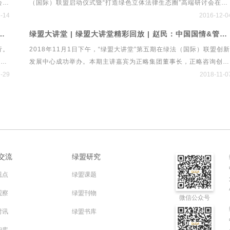
会确
（国际）联盟启动仪式暨“打造绿色立体法律生态圈”高端研讨会在北
p;
后疫情时代金融资本市场发展与法律规制展开深入探讨。
业基
京隆重举行。来自经济、金融、法律、文化等领域的专家学者、行业
-14
2016-12-0
格
精英百余人应邀出席启动仪式。新华网、新浪财经、21世纪经济报
大讲堂第六期 ·管涛先生独家解读贸易摩擦、经济形势与人民币汇率
绿盟大讲堂 | 绿盟大讲堂精彩回放 | 赵民：中国国情&管理规律——两大维度告诉你如何在中国做管理
，本
道、中国经济导报、法制网、民主与法制、人民法治网、法制日报、
行。
2018年11月1日下午，“绿盟大讲堂”第五期在绿法（国际）联盟创新
检察日报、央广传媒、今日说法、中国律师网、《投资圈》杂志、
涛先
发展中心成功举办。本期主讲嘉宾为正略集团董事长，正略咨询创始
《首席财务官》杂志等二十余家媒体进行现场报道。
动等
人赵民先生。赵民先生从中国国情和管理规律两大维度出发，对“企
-29
2018-11-0
管理的中国实践”进行独家解读。绿法（国际）联盟秘书处对赵民先
的核心观点进行整理，换个视角看如何在中国做管理。
独家
交流
绿盟研究
视点
绿盟课题
观察
绿盟刊物
微信公众号
时讯
绿盟书库