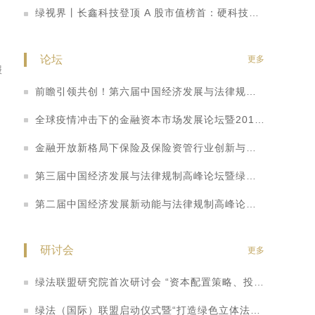
业
绿视界丨长鑫科技登顶 A 股市值榜首：硬科技崛起重塑 A 股价值投资逻辑
治
论坛
更多
报
前瞻引领共创！第六届中国经济发展与法律规制高峰论坛暨首个绿色立体法律生态平台“绿法ECO”&amp;建设工程行业法律健康指数发布会
全球疫情冲击下的金融资本市场发展论坛暨2018&amp;2019中国私募基金行业法律健康蓝皮书线上发布会
业
金融开放新格局下保险及保险资管行业创新与法律健康发展高峰论坛暨2018年中国保险行业法律健康蓝皮书（指数&amp;专题）发布会
稳
留
第三届中国经济发展与法律规制高峰论坛暨绿盟2018中国不良资产蓝皮书发布仪式
创
第二届中国经济发展新动能与法律规制高峰论坛暨全国保险行业、央企上市公司法律健康指数发布会
研讨会
更多
绿法联盟研究院首次研讨会 “资本配置策略、投资实践与管理之道”
衔
灵
绿法（国际）联盟启动仪式暨“打造绿色立体法律生态圈”高端研讨会