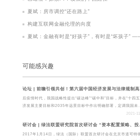
夏斌：房市调控“还在路上”
构建互联网金融伦理的向度
夏斌：金融有时是“好孩子”，有时是“坏孩子” 
可能感兴趣
论坛 |
后疫情时代，我国战略性提出“碳达峰”“碳中和”目标，并在“十四五
济发展主要目标和2035年远景目标中作出明确部署，定调我国未
绿色发展战略建设工程行业实现绿色发展，既需要有顶层设计和
2021-1
引领，更需要良性的治理体系和系统工具，这也成为中国经济新
研讨会 | 绿
中的重要命题。在此背景下，绿法（国际）联盟、北京市道可特
2017年1月14日，绿法（国际）联盟首次研讨会在北京市道可特
事务所、新浪财经再度携手，共同举办第六届中国经济发展与法