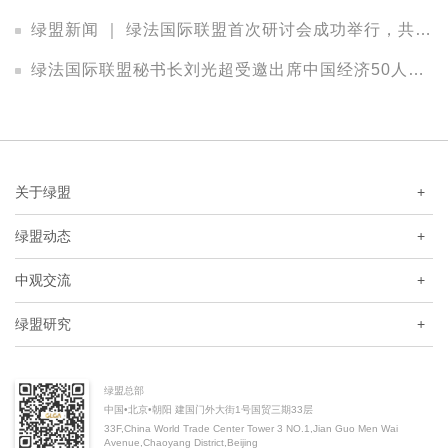
绿盟新闻 ｜ 绿法国际联盟首次研讨会成功举行，共议资本配置策略、投资实践与管理之道
绿法国际联盟秘书长刘光超受邀出席中国经济50人论坛2017年年会
关于绿盟
+
绿盟动态
+
中观交流
+
绿盟研究
+
绿盟总部
中国•北京•朝阳 建国门外大街1号国贸三期33层
33F,China World Trade Center Tower 3 NO.1,Jian Guo Men Wai
Avenue,Chaoyang District,Beijing