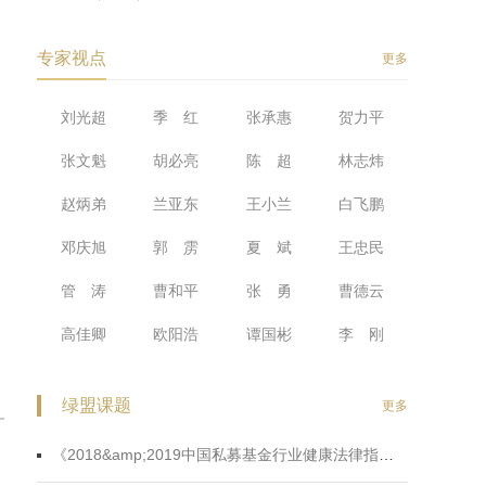
专家视点
更多
刘光超
季 红
张承惠
贺力平
张文魁
胡必亮
陈 超
林志炜
赵炳弟
兰亚东
王小兰
白飞鹏
邓庆旭
郭 雳
夏 斌
王忠民
管 涛
曹和平
张 勇
曹德云
高佳卿
欧阳浩
谭国彬
李 刚
绿盟课题
更多
《2018&amp;2019中国私募基金行业健康法律指数蓝皮书》