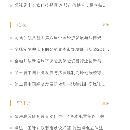
绿视界丨长鑫科技登顶 A 股市值榜首：硬科技崛起重塑 A 股价值投资逻辑
论坛
更多
尽
前瞻引领共创！第六届中国经济发展与法律规制高峰论坛暨首个绿色立体法律生态平台“绿法ECO”&amp;建设工程行业法律健康指数发布会
全球疫情冲击下的金融资本市场发展论坛暨2018&amp;2019中国私募基金行业法律健康蓝皮书线上发布会
金融开放新格局下保险及保险资管行业创新与法律健康发展高峰论坛暨2018年中国保险行业法律健康蓝皮书（指数&amp;专题）发布会
市
第三届中国经济发展与法律规制高峰论坛暨绿盟2018中国不良资产蓝皮书发布仪式
第二届中国经济发展新动能与法律规制高峰论坛暨全国保险行业、央企上市公司法律健康指数发布会
研讨会
更多
。
绿法联盟研究院首次研讨会 “资本配置策略、投资实践与管理之道”
绿法（国际）联盟启动仪式暨“打造绿色立体法律生态圈”高端研讨会