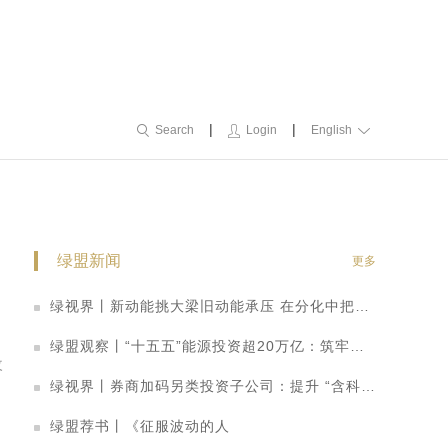
|
|
Search
Login
English
绿盟新闻
更多
绿视界丨新动能挑大梁旧动能承压 在分化中把握转型机遇
绿盟观察丨“十五五”能源投资超20万亿：筑牢安全底盘，激活绿色引擎
改
绿视界丨券商加码另类投资子公司：提升 “含科量” 打造科创金融转型新路径
，
绿盟荐书丨《征服波动的人