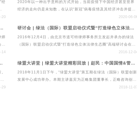
”经
2020年以一种出乎意料的方式开始，当前疫情下中国经济甚至世界
来
经济的走向仍是未知数，在认识“新冠”病毒疫情及其经济冲击并提出
战略
政策建议方面，经济学家的观点仍然存在着较大的分歧。政策先行，
1-20
2020-06-0
发展
法律跟进，中国经济发展会走向何方？以私募、保险、银行、信托等
法联盟研究院首次研讨会 “资本配置策略、投资实践与管理之道”
研讨会 | 绿法（国际）联盟启动仪式暨“打造绿色立体法律生态圈”高端研讨会
律师
为代表的资产管理行业传达了怎样的政策导向？法律在本次经济危机
律师
2016年12月4日，由北京市道可特律师事务所主发起并承办的绿法
律规
中应发挥什么作用？全球疫情冲击下的金融资本市场发展论坛将围绕
会确
（国际）联盟启动仪式暨“打造绿色立体法律生态圈”高端研讨会在北
p;
后疫情时代金融资本市场发展与法律规制展开深入探讨。
业基
京隆重举行。来自经济、金融、法律、文化等领域的专家学者、行业
-14
2016-12-0
格
精英百余人应邀出席启动仪式。新华网、新浪财经、21世纪经济报
大讲堂第六期 ·管涛先生独家解读贸易摩擦、经济形势与人民币汇率
绿盟大讲堂 | 绿盟大讲堂精彩回放 | 赵民：中国国情&管理规律——两大维度告诉你如何在中国做管理
，本
道、中国经济导报、法制网、民主与法制、人民法治网、法制日报、
行。
2018年11月1日下午，“绿盟大讲堂”第五期在绿法（国际）联盟创新
检察日报、央广传媒、今日说法、中国律师网、《投资圈》杂志、
涛先
发展中心成功举办。本期主讲嘉宾为正略集团董事长，正略咨询创始
《首席财务官》杂志等二十余家媒体进行现场报道。
动等
人赵民先生。赵民先生从中国国情和管理规律两大维度出发，对“企
-29
2018-11-0
管理的中国实践”进行独家解读。绿法（国际）联盟秘书处对赵民先
的核心观点进行整理，换个视角看如何在中国做管理。
独家