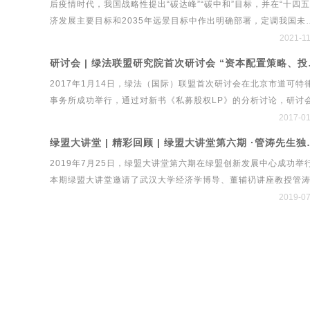
后疫情时代，我国战略性提出“碳达峰”“碳中和”目标，并在“十四五
济发展主要目标和2035年远景目标中作出明确部署，定调我国未
绿色发展战略建设工程行业实现绿色发展，既需要有顶层设计和
2021-1
引领，更需要良性的治理体系和系统工具，这也成为中国经济新
研讨会 | 绿
中的重要命题。在此背景下，绿法（国际）联盟、北京市道可特
2017年1月14日，绿法（国际）联盟首次研讨会在北京市道可特
事务所、新浪财经再度携手，共同举办第六届中国经济发展与法
事务所成功举行，通过对新书《私募股权LP》的分析讨论，研讨
制高峰论坛暨国内首个绿色立体法律生态平台系统“绿法ECO”&am
立了私募股权LP的最新发展特点和趋势、中国政府引导基金和产
2017-01
建设工程行业法律健康指数发布会。
金的政策与市场展望、PPP与AMC等金融发展对私募股权基金LP
绿盟大讲堂 | 精彩回顾 | 绿盟
局的影响、私募股权与跨境并购等研究方向，经过多方探讨研究
2019年7月25日，绿盟大讲堂第六期在绿盟创新发展中心成功举
次会议取得了丰硕成果。
本期绿盟大讲堂邀请了武汉大学经济学博导、董辅礽讲座教授管
生，他长期从事货币可兑换、国际收支、汇率政策、国际资本流
2019-07
问题的研究，撰写了大量工作报告和学术论文，参加了1994年至
2014年间一系列重大外汇管理体制改革方案的设计。本期大讲堂
中，管涛先生围绕当前贸易摩擦、经济形势与人民币汇率进行了
解读。