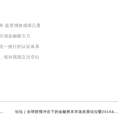
发布 提质增效成绩凸显
增强区域金融吸引力
家统一推行的认证体系
》，填补我国立法空白
 前瞻引领共创！第六届中国经济发展与法律规制高峰论坛暨首个绿色立体法律生态平台“绿法ECO”&建设工程行业法律健康指数发布会
论坛 | 全球疫情冲击下的金融资本市场发展论坛暨2018&2019中国私募基金行业法律健康蓝皮书线上发布会