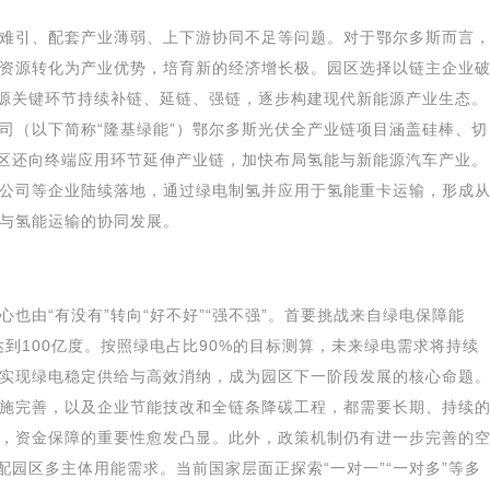
难引、配套产业薄弱、上下游协同不足等问题。对于鄂尔多斯而言
资源转化为产业优势，培育新的经济增长极。园区选择以链主企业
能源关键环节持续补链、延链、强链，逐步构建现代新能源产业生态。
司（以下简称“隆基绿能”）鄂尔多斯光伏全产业链项目涵盖硅棒、切
园区还向终端应用环节延伸产业链，加快布局氢能与新能源汽车产业。
公司等企业陆续落地，通过绿电制氢并应用于氢能重卡运输，形成
与氢能运输的协同发展。
也由“有没有”转向“好不好”“强不强”。首要挑战来自绿电保障能
达到100亿度。按照绿电占比90%的目标测算，未来绿电需求将持续
实现绿电稳定供给与高效消纳，成为园区下一阶段发展的核心命题
施完善，以及企业节能技改和全链条降碳工程，都需要长期、持续
，资金保障的重要性愈发凸显。此外，政策机制仍有进一步完善的
配园区多主体用能需求。当前国家层面正探索“一对一”“一对多”等多