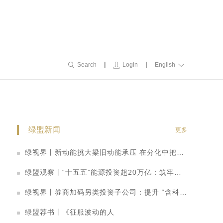
|
|
Search
Login
English
绿盟新闻
更多
绿视界丨新动能挑大梁旧动能承压 在分化中把握转型机遇
绿盟观察丨“十五五”能源投资超20万亿：筑牢安全底盘，激活绿色引擎
绿视界丨券商加码另类投资子公司：提升 “含科量” 打造科创金融转型新路径
新
绿盟荐书丨《征服波动的人