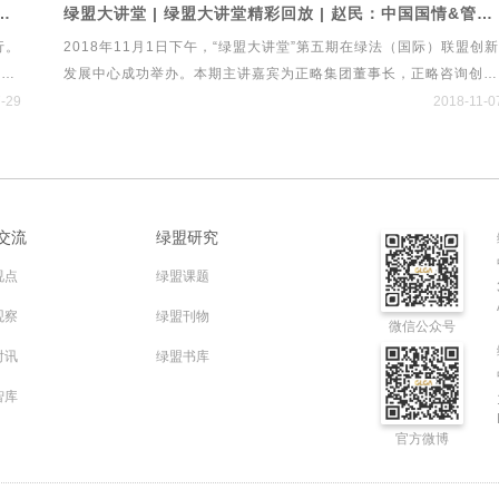
大讲堂第六期 ·管涛先生独家解读贸易摩擦、经济形势与人民币汇率
绿盟大讲堂 | 绿盟大讲堂精彩回放 | 赵民：中国国情&管理规律——两大维度告诉你如何在中国做管理
，本
道、中国经济导报、法制网、民主与法制、人民法治网、法制日报、
行。
2018年11月1日下午，“绿盟大讲堂”第五期在绿法（国际）联盟创新
检察日报、央广传媒、今日说法、中国律师网、《投资圈》杂志、
涛先
发展中心成功举办。本期主讲嘉宾为正略集团董事长，正略咨询创始
《首席财务官》杂志等二十余家媒体进行现场报道。
动等
人赵民先生。赵民先生从中国国情和管理规律两大维度出发，对“企
-29
2018-11-0
管理的中国实践”进行独家解读。绿法（国际）联盟秘书处对赵民先
的核心观点进行整理，换个视角看如何在中国做管理。
独家
交流
绿盟研究
视点
绿盟课题
观察
绿盟刊物
微信公众号
时讯
绿盟书库
智库
官方微博