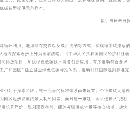
金投入、政策机制、技术支撑四大挑战。从标准探索到产业集聚，
低碳转型提供示范样本。
——援引自证券日
源循环利用、能源储存交换以及碳汇消纳等方式，实现净零碳排放
正从地方探索逐步上升为国家战略。《中华人民共和国国民经济和社会
能高排放项目，加快绿色低碳技术装备创新应用，有序推动符合要求
工厂和园区”“建立健全绿色低碳标准体系，推动引领国际规则标准完
业仍处于探索阶段，统一完善的标准体系尚未建立。企业降碳无清
为园区起步发展的最大制约因素。面对这一难题，园区选择从“把标
绿电核算评价、规划建设布局、能源与碳排放计量等核心领域，加快