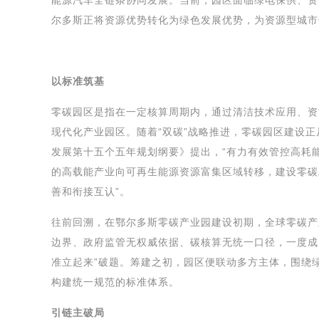
能源汽车全链条协同发展。当前，园区面临绿电保供、资
尔多斯正将资源优势转化为绿色发展优势，为资源型城市
以标准筑基
零碳园区是指在一定核算周期内，通过清洁技术应用、资
现代化产业园区。随着“双碳”战略推进，零碳园区建设
发展第十五个五年规划纲要》提出，“有力有效管控高耗
的高载能产业向可再生能源资源富集区域转移，建设零碳
善和衔接互认”。
往前回溯，在鄂尔多斯零碳产业园建设初期，全球零碳产
边界、政府监管无权威依据、碳核算无统一口径，一度成
准立起来”破题。筹建之初，园区便联动多方主体，围绕
构建统一规范的标准体系。
引链主破局