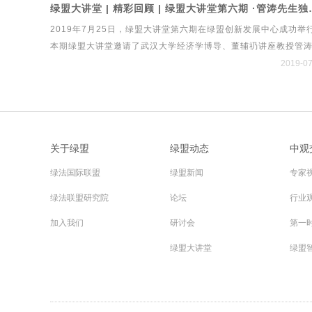
绿盟大讲堂 | 精彩回顾 | 绿盟
局的影响、私募股权与跨境并购等研究方向，经过多方探讨研究
2019年7月25日，绿盟大讲堂第六期在绿盟创新发展中心成功举
次会议取得了丰硕成果。
本期绿盟大讲堂邀请了武汉大学经济学博导、董辅礽讲座教授管
生，他长期从事货币可兑换、国际收支、汇率政策、国际资本流
2019-07
问题的研究，撰写了大量工作报告和学术论文，参加了1994年至
2014年间一系列重大外汇管理体制改革方案的设计。本期大讲堂
中，管涛先生围绕当前贸易摩擦、经济形势与人民币汇率进行了
解读。
关于绿盟
绿盟动态
中观
绿法国际联盟
绿盟新闻
专家
绿法联盟研究院
论坛
行业
加入我们
研讨会
第一
绿盟大讲堂
绿盟