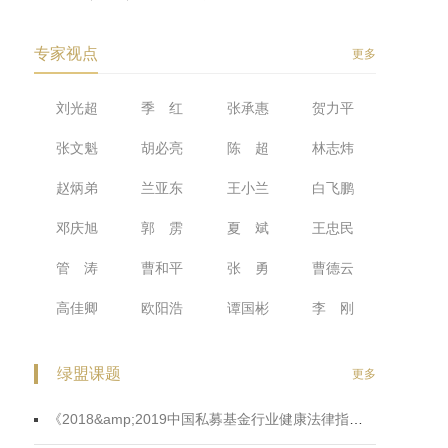
，
专家视点
更多
破
刘光超
季 红
张承惠
贺力平
张文魁
胡必亮
陈 超
林志炜
从
赵炳弟
兰亚东
王小兰
白飞鹏
邓庆旭
郭 雳
夏 斌
王忠民
管 涛
曹和平
张 勇
曹德云
高佳卿
欧阳浩
谭国彬
李 刚
。
的
绿盟课题
更多
空
《2018&amp;2019中国私募基金行业健康法律指数蓝皮书》