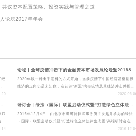
行，共议资本配置策略、投资实践与管理之道
人论坛2017年年会
 前瞻引领共创！第六届中国经济发展与法律规制高峰论坛暨首个绿色立体法律生态平台“绿法ECO”&建设工程行业法律健康指数发布会
论坛 | 全球疫情冲击下的金融资本市场发展论坛暨2018&2019中国私募基金行业法律健康蓝皮书线上发布会
”经
2020年以一种出乎意料的方式开始，当前疫情下中国经济甚至世界
来
经济的走向仍是未知数，在认识“新冠”病毒疫情及其经济冲击并提出
战略
政策建议方面，经济学家的观点仍然存在着较大的分歧。政策先行，
1-20
2020-06-0
发展
法律跟进，中国经济发展会走向何方？以私募、保险、银行、信托等
法联盟研究院首次研讨会 “资本配置策略、投资实践与管理之道”
研讨会 | 绿法（国际）联盟启动仪式暨“打造绿色立体法律生态圈”高端研讨会
律师
为代表的资产管理行业传达了怎样的政策导向？法律在本次经济危机
律师
2016年12月4日，由北京市道可特律师事务所主发起并承办的绿法
律规
中应发挥什么作用？全球疫情冲击下的金融资本市场发展论坛将围绕
会确
（国际）联盟启动仪式暨“打造绿色立体法律生态圈”高端研讨会在北
p;
后疫情时代金融资本市场发展与法律规制展开深入探讨。
业基
京隆重举行。来自经济、金融、法律、文化等领域的专家学者、行业
-14
2016-12-0
格
精英百余人应邀出席启动仪式。新华网、新浪财经、21世纪经济报