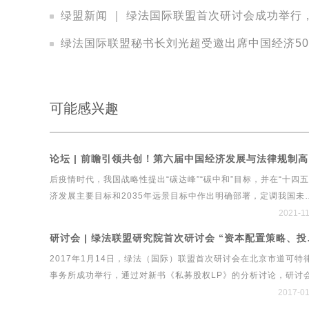
绿盟新闻 ｜ 绿法国际联盟首次研讨会成功举
绿法国际联盟秘书长刘光超受邀出席中国经济50
可能感兴趣
论坛 |
后疫情时代，我国战略性提出“碳达峰”“碳中和”目标，并在“十四五
济发展主要目标和2035年远景目标中作出明确部署，定调我国未
绿色发展战略建设工程行业实现绿色发展，既需要有顶层设计和
2021-1
引领，更需要良性的治理体系和系统工具，这也成为中国经济新
研讨会 | 绿
中的重要命题。在此背景下，绿法（国际）联盟、北京市道可特
2017年1月14日，绿法（国际）联盟首次研讨会在北京市道可特
事务所、新浪财经再度携手，共同举办第六届中国经济发展与法
事务所成功举行，通过对新书《私募股权LP》的分析讨论，研讨
制高峰论坛暨国内首个绿色立体法律生态平台系统“绿法ECO”&am
立了私募股权LP的最新发展特点和趋势、中国政府引导基金和产
2017-01
建设工程行业法律健康指数发布会。
金的政策与市场展望、PPP与AMC等金融发展对私募股权基金LP