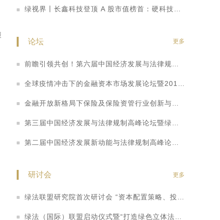
鄂
绿视界丨长鑫科技登顶 A 股市值榜首：硬科技崛起重塑 A 股价值投资逻辑
报
论坛
更多
前瞻引领共创！第六届中国经济发展与法律规制高峰论坛暨首个绿色立体法律生态平台“绿法ECO”&amp;建设工程行业法律健康指数发布会
的
全球疫情冲击下的金融资本市场发展论坛暨2018&amp;2019中国私募基金行业法律健康蓝皮书线上发布会
金融开放新格局下保险及保险资管行业创新与法律健康发展高峰论坛暨2018年中国保险行业法律健康蓝皮书（指数&amp;专题）发布会
第三届中国经济发展与法律规制高峰论坛暨绿盟2018中国不良资产蓝皮书发布仪式
第二届中国经济发展新动能与法律规制高峰论坛暨全国保险行业、央企上市公司法律健康指数发布会
晰
研讨会
更多
绿法联盟研究院首次研讨会 “资本配置策略、投资实践与管理之道”
绿法（国际）联盟启动仪式暨“打造绿色立体法律生态圈”高端研讨会