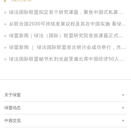
绿法国际联盟拟定首个研究课题，聚焦中国式私募股权LP的法律观察
从联合国2030可持续发展议程及其在中国实施 看绿色发展中的法律保障
绿盟新闻｜绿法（国际）联盟研究院首批课题正式立项，把脉中国金融发展新趋势
绿盟新闻 ｜ 绿法国际联盟首次研讨会成功举行，共议资本配置策略、投资实践与管理之道
绿法国际联盟秘书长刘光超受邀出席中国经济50人论坛2017年年会
关于绿盟
+
绿盟动态
+
中观交流
+